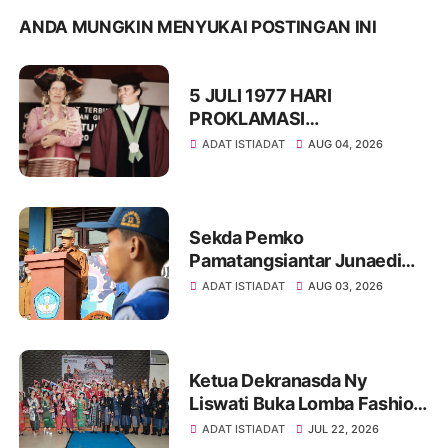
ANDA MUNGKIN MENYUKAI POSTINGAN INI
5 JULI 1977 HARI
PROKLAMASI
KEMERDEKAAN BAHASA
ADAT ISTIADAT
AUG 04, 2026
SIMALUNGUN SECARA
ILMIAH
Sekda Pemko
Pamatangsiantar Junaedi
Sitanggang Pembina
ADAT ISTIADAT
AUG 03, 2026
Upacara Bendera di SMPN
12 Kota Pamatangsiantar
Ketua Dekranasda Ny
Liswati Buka Lomba Fashion
Show Pakaian Adat
ADAT ISTIADAT
JUL 22, 2026