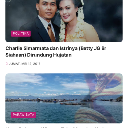
POLITIKA
Charlie Simarmata dan Istrinya (Betty JG Br
Siahaan) Dirundung Hujatan
JUMAT, MEI 12, 2017
PARAWISATA