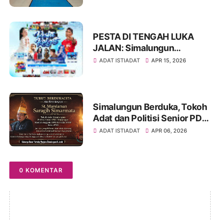
Simalungun Tingkat SMP,
Ajak Peserta Tampil Percaya
Diri
PESTA DI TENGAH LUKA
JALAN: Simalungun
Rayakan HUT ke-193,
ADAT ISTIADAT
APR 15, 2026
Infrastruktur Masih Jadi PR
Besar
Simalungun Berduka, Tokoh
Adat dan Politisi Senior PDIP
St Marsiaman Saragih
ADAT ISTIADAT
APR 06, 2026
Berpulang
0 KOMENTAR