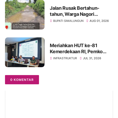
Jalan Rusak Bertahun-
tahun, Warga Nagori
Sibangun Mariah Bergotong
BUPATI SIMALUNGUN
AUG 01, 2026
Royong Perbaiki Akses
Sambil Menanti Kepedulian
Pemerintah
Meriahkan HUT ke-81
Kemerdekaan RI, Pemko
Pematangsiantar
INFRASTRUKTUR
JUL 31, 2026
Persiapkan Festival Merah
Putih
0 KOMENTAR