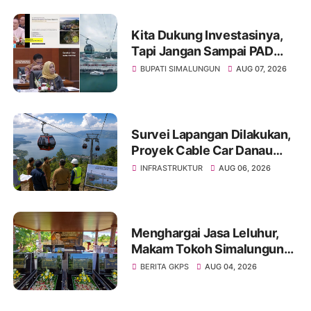
Kita Dukung Investasinya,
Tapi Jangan Sampai PAD
Simalungun yang Jadi
BUPATI SIMALUNGUN
AUG 07, 2026
Korban
Survei Lapangan Dilakukan,
Proyek Cable Car Danau
Toba Masih Terkendala
INFRASTRUKTUR
AUG 06, 2026
Pembebasan BPHTB di
Sebagian Lahan
Menghargai Jasa Leluhur,
Makam Tokoh Simalungun
dr. Djasamen Saragih Resmi
BERITA GKPS
AUG 04, 2026
Dipugar di Pamatang Raya