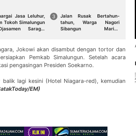
argai Jasa Leluhur,
Jalan Rusak Bertahun-
 Tokoh Simalungun
tahun, Warga Nagori
Djasamen Saragih
Sibangun Mariah
mi Dipugar di
Bergotong Royong
ang Raya
Perbaiki Akses Sambil
Menanti Kepedulian
agara, Jokowi akan disambut dengan tortor dan
Pemerintah
ersiapkan Pemkab Simalungun. Setelah acara
okasi pengasingan Presiden Soekarno.
 balik lagi kesini (Hotel Niagara-red), kemudian
BatakToday/EM)