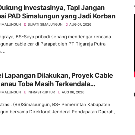
Dukung Investasinya, Tapi Jangan
ai PAD Simalungun yang Jadi Korban
SIMALUNGUN
BUPATI SIMALUNGUN
AUG 07, 2026
graya, BS-Saya pribadi senang mendengar rencana
unan cable car di Parapat oleh PT Tigaraja Putra
 ...
i Lapangan Dilakukan, Proyek Cable
Danau Toba Masih Terkendala
ebasan BPHTB di Sebagian Lahan
SIMALUNGUN
INFRASTRUKTUR
AUG 06, 2026
ustrasi. (BS)Simalaungun, BS- Pemerintah Kabupaten
gun bersama Direktorat Jenderal Pendapatan Daerah,