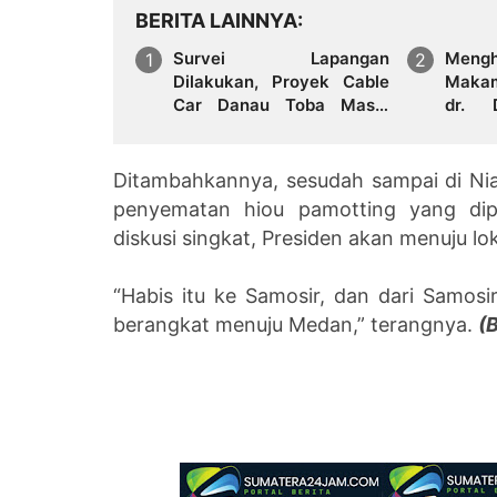
BERITA LAINNYA
Survei Lapangan
Mengh
Dilakukan, Proyek Cable
Makam
Car Danau Toba Masih
dr. 
Terkendala Pembebasan
Res
BPHTB di Sebagian Lahan
Pamat
Ditambahkannya, sesudah sampai di Ni
penyematan hiou pamotting yang dip
diskusi singkat, Presiden akan menuju l
“Habis itu ke Samosir, dan dari Samosir
berangkat menuju Medan,” terangnya.
(