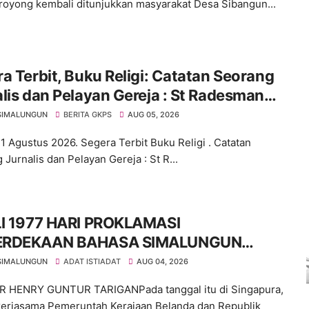
royong kembali ditunjukkan masyarakat Desa Sibangun...
a Terbit, Buku Religi: Catatan Seorang
lis dan Pelayan Gereja : St Radesman
ih, SSos
SIMALUNGUN
BERITA GKPS
AUG 05, 2026
1 Agustus 2026. Segera Terbit Buku Religi . Catatan
Jurnalis dan Pelayan Gereja : St R...
LI 1977 HARI PROKLAMASI
ERDEKAAN BAHASA SIMALUNGUN
RA ILMIAH
SIMALUNGUN
ADAT ISTIADAT
AUG 04, 2026
R HENRY GUNTUR TARIGANPada tanggal itu di Singapura,
kerjasama Pemeruntah Kerajaan Belanda dan Republik