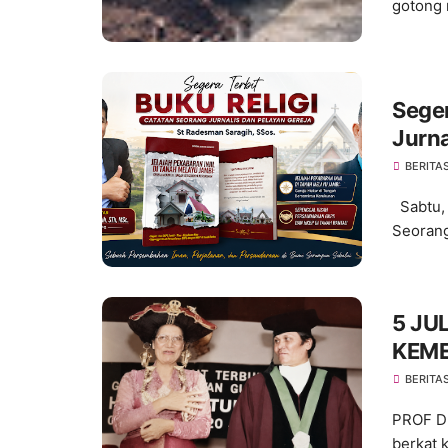
gotong 
Seger
Jurna
Sarag
BERITA
Sabtu, 
Seorang 
5 JU
KEM
SECA
BERITA
PROF D
berkat 