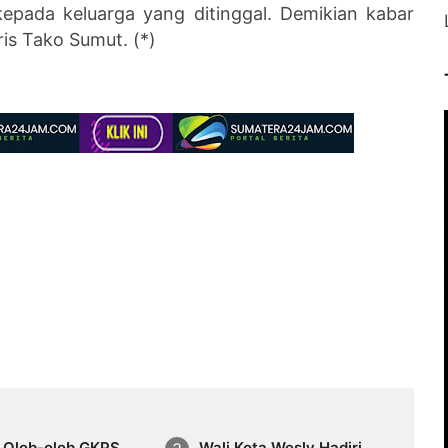
pada keluarga yang ditinggal. Demikian kabar
ris Tako Sumut. (*)
 Olob-olob GKPS
Wali Kota Wesly Hadiri