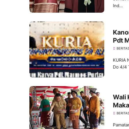
Ind...
Kano
Pdt 
Da Al
BERITA
KURIA 
Do 4/4 
Wali 
Makam
Masya
BERITA
Toko
Pamatan