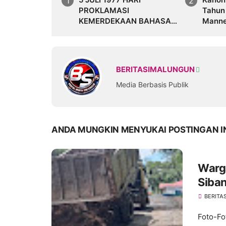
PROKLAMASI
Tahun 
KEMERDEKAAN BAHASA
Mannes
SIMALUNGUN SECARA
Namar
ILMIAH
BERITASIMALUNGUN
Media Berbasis Publik
ANDA MUNGKIN MENYUKAI POSTINGAN I
Warg
Siba
Perm
BERITA
Foto-Fo