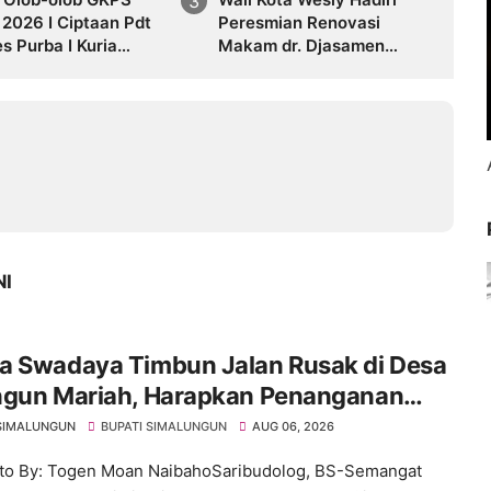
2026 I Ciptaan Pdt
Peresmian Renovasi
 Purba I Kuria
Makam dr. Djasamen
tangkupas Da Ale
Saragih, Ajak Masyarakat
Lestarikan Nilai
Perjuangan Tokoh Bangsa
NI
a Swadaya Timbun Jalan Rusak di Desa
ngun Mariah, Harapkan Penanganan
anen dari Pemerintah
SIMALUNGUN
BUPATI SIMALUNGUN
AUG 06, 2026
to By: Togen Moan NaibahoSaribudolog, BS-Semangat