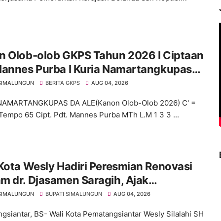
n Olob-olob GKPS Tahun 2026 I Ciptaan
Mannes Purba I Kuria Namartangkupas
e
SIMALUNGUN
BERITA GKPS
AUG 04, 2026
NAMARTANGKUPAS DA ALE(Kanon Olob-Olob 2026) C' =
Tempo 65 Cipt. Pdt. Mannes Purba MTh L.M 1 3 3 ...
Kota Wesly Hadiri Peresmian Renovasi
 dr. Djasamen Saragih, Ajak
rakat Lestarikan Nilai Perjuangan
SIMALUNGUN
BUPATI SIMALUNGUN
AUG 04, 2026
h Bangsa
gsiantar, BS- Wali Kota Pematangsiantar Wesly Silalahi SH