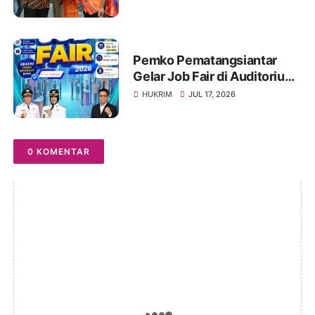
Program Menyentuh
Masyarakat
Pemko Pematangsiantar
Gelar Job Fair di Auditorium
USI, Tersedia 1.000 Lebih
HUKRIM
JUL 17, 2026
Lowongan Pekerjaan, 22-23
Juli 2026
0 KOMENTAR