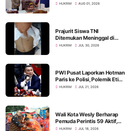
Dihadiahi Rumah hingga
HUKRIM
AUG 01, 2026
Beasiswa oleh Gubernur
Bobby
Prajurit Siswa TNI
Ditemukan Meninggal di
Rindam I/BB, Penyelidikan
HUKRIM
JUL 30, 2026
Masih Berlangsung
PWI Pusat Laporkan Hotman
Paris ke Polisi, Polemik Etika
dan Kebebasan Pers
HUKRIM
JUL 21, 2026
Mengemuka
Wali Kota Wesly Berharap
Pemuda Perintis 59 Aktif,
Solid, dan Mampu Lahirkan
HUKRIM
JUL 18, 2026