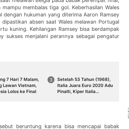
 saat melawan Belgia pada babak perempat final,
 mampu membalas tiga gol. Keberhasilan Wales
al dengan hukuman yang diterima Aaron Ramsey
 dipastikan absen saat Wales melawan Portugal
artu kuning. Kehilangan Ramsey bisa berdampak
y sukses menjalani perannya sebagai pengatur
ng 7 Hari 7 Malam,
Setelah 53 Tahun (1968),
g Lawan Vietnam,
Italia Juara Euro 2020 Adu
sia Lolos ke Final
Pinalti, Kiper Italia
Gianluigi Donnarumma
Jadi Bintang
disebut beruntung karena bisa mencapai babak