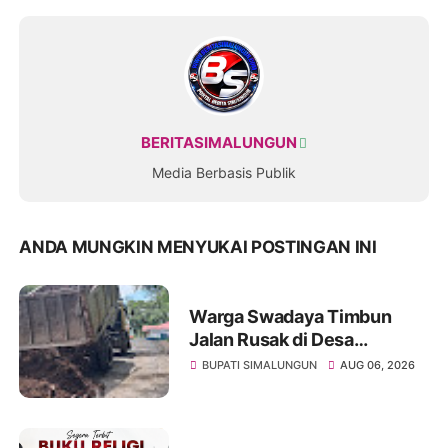
BERITASIMALUNGUN
Media Berbasis Publik
ANDA MUNGKIN MENYUKAI POSTINGAN INI
Warga Swadaya Timbun
Jalan Rusak di Desa
Sibangun Mariah, Harapkan
BUPATI SIMALUNGUN
AUG 06, 2026
Penanganan Permanen dari
Pemerintah