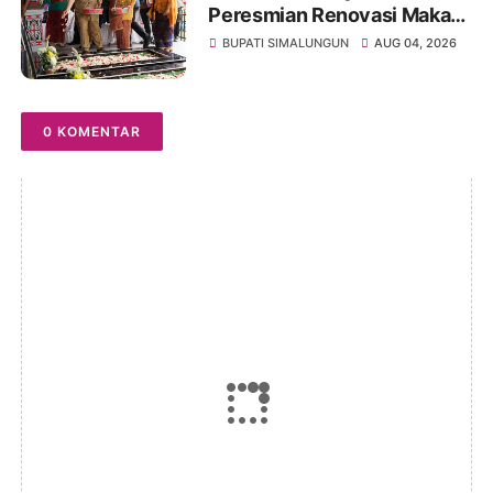
Peresmian Renovasi Makam
dr. Djasamen Saragih, Ajak
BUPATI SIMALUNGUN
AUG 04, 2026
Masyarakat Lestarikan Nilai
Perjuangan Tokoh Bangsa
0 KOMENTAR