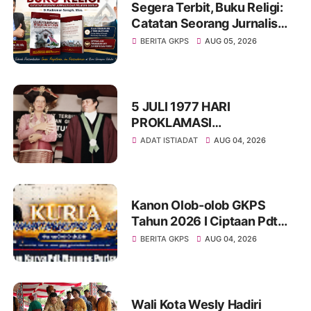
Segera Terbit, Buku Religi:
Catatan Seorang Jurnalis
dan Pelayan Gereja : St
BERITA GKPS
AUG 05, 2026
Radesman Saragih, SSos
5 JULI 1977 HARI
PROKLAMASI
KEMERDEKAAN BAHASA
ADAT ISTIADAT
AUG 04, 2026
SIMALUNGUN SECARA
ILMIAH
Kanon Olob-olob GKPS
Tahun 2026 I Ciptaan Pdt
Mannes Purba I Kuria
BERITA GKPS
AUG 04, 2026
Namartangkupas Da Ale
Wali Kota Wesly Hadiri