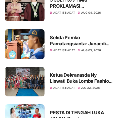
PROKLAMASI
KEMERDEKAAN BAHASA
ADAT ISTIADAT
AUG 04, 2026
SIMALUNGUN SECARA
ILMIAH
Sekda Pemko
Pamatangsiantar Junaedi
Sitanggang Pembina
ADAT ISTIADAT
AUG 03, 2026
Upacara Bendera di SMPN
12 Kota Pamatangsiantar
Ketua Dekranasda Ny
Liswati Buka Lomba Fashion
Show Pakaian Adat
ADAT ISTIADAT
JUL 22, 2026
Simalungun Tingkat SMP,
Ajak Peserta Tampil Percaya
Diri
PESTA DI TENGAH LUKA