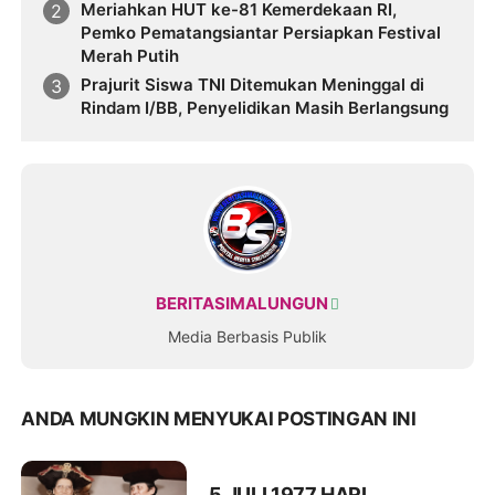
Tokoh Bangsa
Meriahkan HUT ke-81 Kemerdekaan RI,
Pemko Pematangsiantar Persiapkan Festival
Merah Putih
Prajurit Siswa TNI Ditemukan Meninggal di
Rindam I/BB, Penyelidikan Masih Berlangsung
BERITASIMALUNGUN
Media Berbasis Publik
ANDA MUNGKIN MENYUKAI POSTINGAN INI
5 JULI 1977 HARI