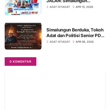
JALAN: Simalungun
Rayakan HUT ke-193,
ADAT ISTIADAT
APR 15, 2026
Infrastruktur Masih Jadi PR
Besar
Simalungun Berduka, Tokoh
Adat dan Politisi Senior PDIP
St Marsiaman Saragih
ADAT ISTIADAT
APR 06, 2026
Berpulang
0 KOMENTAR