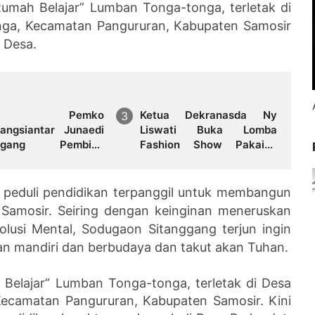
Rumah Belajar” Lumban Tonga-tonga, terletak di
nga, Kecamatan Pangururan, Kabupaten Samosir
 Desa.
kda Pemko
Ketua Dekranasda Ny
angsiantar Junaedi
Liswati Buka Lomba
nggang Pembina
Fashion Show Pakaian
ra Bendera di SMPN
Adat Simalungun Tingkat
ta Pamatangsiantar
SMP, Ajak Peserta Tampil
Percaya Diri
peduli pendidikan terpanggil untuk membangun
 Samosir. Seiring dengan keinginan meneruskan
lusi Mental, Sodugaon Sitanggang terjun ingin
 mandiri dan berbudaya dan takut akan Tuhan.
Belajar” Lumban Tonga-tonga, terletak di Desa
ecamatan Pangururan, Kabupaten Samosir. Kini