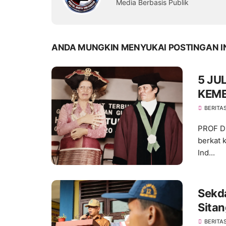
Media Berbasis Publik
ANDA MUNGKIN MENYUKAI POSTINGAN I
5 JU
KEM
SECA
BERITA
PROF D
berkat 
Ind...
Sekd
Sita
SMPN
BERITA