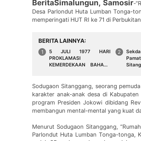
BeritaSimalungun, Samosir
-
“
Desa Parlondut Huta Lumban Tonga-to
memperingati HUT RI ke 71 di Perbukitan
BERITA LAINNYA
5 JULI 1977 HARI
Se
PROKLAMASI
Pamat
KEMERDEKAAN BAHASA
Sita
SIMALUNGUN SECARA
Upaca
ILMIAH
12 Ko
Sodugaon Sitanggang, seorang pemuda 
karakter anak-anak desa di Kabupaten
program Presiden Jokowi dibidang Revo
membangun mental-mental yang kuat dan
Menurut Sodugaon Sitanggang, “Rumah 
Parlondut Huta Lumban Tonga-tonga, K