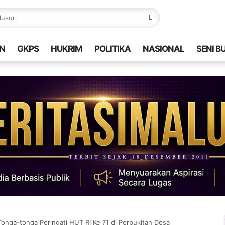
N
GKPS
HUKRIM
POLITIKA
NASIONAL
SENI B
onga-tonga Peringati HUT RI Ke 71 di Perbukitan Desa