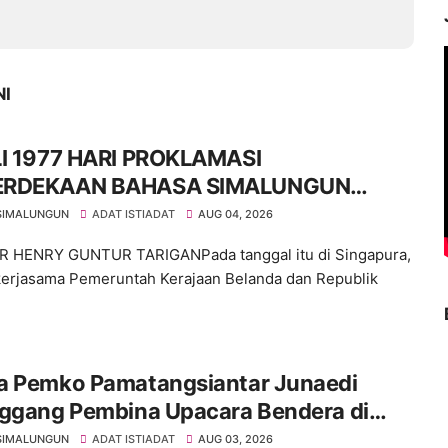
NI
LI 1977 HARI PROKLAMASI
ERDEKAAN BAHASA SIMALUNGUN
RA ILMIAH
SIMALUNGUN
ADAT ISTIADAT
AUG 04, 2026
R HENRY GUNTUR TARIGANPada tanggal itu di Singapura,
kerjasama Pemeruntah Kerajaan Belanda dan Republik
a Pemko Pamatangsiantar Junaedi
nggang Pembina Upacara Bendera di
 12 Kota Pamatangsiantar
SIMALUNGUN
ADAT ISTIADAT
AUG 03, 2026