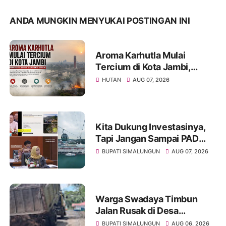
ANDA MUNGKIN MENYUKAI POSTINGAN INI
Aroma Karhutla Mulai
Tercium di Kota Jambi,
Warga Diminta Waspada
HUTAN
AUG 07, 2026
Hadapi Puncak Kemarau
Kita Dukung Investasinya,
Tapi Jangan Sampai PAD
Simalungun yang Jadi
BUPATI SIMALUNGUN
AUG 07, 2026
Korban
Warga Swadaya Timbun
Jalan Rusak di Desa
Sibangun Mariah, Harapkan
BUPATI SIMALUNGUN
AUG 06, 2026