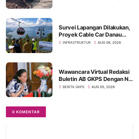
Penanganan Permanen dari
Pemerintah
Survei Lapangan Dilakukan,
Proyek Cable Car Danau
Toba Masih Terkendala
INFRASTRUKTUR
AUG 06, 2026
Pembebasan BPHTB di
Sebagian Lahan
Wawancara Virtual Redaksi
Buletin AB GKPS Dengan Ny
St RK Purba Pakpak Boru
BERITA GKPS
AUG 05, 2026
Sitepu (Op Sem) "Bekerjalah
Dengan Tulus"
0 KOMENTAR