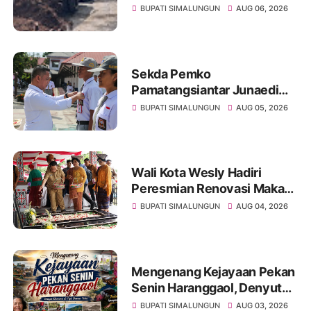
Sibangun Mariah, Harapkan
BUPATI SIMALUNGUN
AUG 06, 2026
Penanganan Permanen dari
Pemerintah
Sekda Pemko
Pamatangsiantar Junaedi
Pembina Upacara
BUPATI SIMALUNGUN
AUG 05, 2026
Pembukaan Pemusatan
Latihan Calon Paskibraka di
Desa Bahagia
Wali Kota Wesly Hadiri
Peresmian Renovasi Makam
dr. Djasamen Saragih, Ajak
BUPATI SIMALUNGUN
AUG 04, 2026
Masyarakat Lestarikan Nilai
Perjuangan Tokoh Bangsa
Mengenang Kejayaan Pekan
Senin Haranggaol, Denyut
Ekonomi di Tepi Danau Toba
BUPATI SIMALUNGUN
AUG 03, 2026