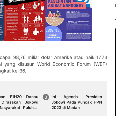
pai 98,76 miliar dolar Amerika atau naik 17,73
bal yang disusun World Economic Forum (WEF)
ingkat ke-36.
ruan F1H20 Danau
Ini Agenda Presiden
Dirasakan Jokowi
Jokowi Pada Puncak HPN
asyarakat Puluhan
2023 di Medan
 Orang Tumpah di