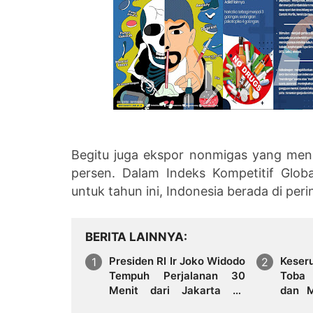
Begitu juga ekspor nonmigas yang menca
persen. Dalam Indeks Kompetitif Glo
untuk tahun ini, Indonesia berada di per
BERITA LAINNYA
Presiden RI Ir Joko Widodo
Kese
Tempuh Perjalanan 30
Toba 
Menit dari Jakarta Ke
dan M
Bandung Menggunakan
Ribu