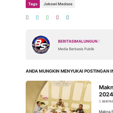
Tags
Jokowi Medsos
BERITASIMALUNGUN
Media Berbasis Publik
ANDA MUNGKIN MENYUKAI POSTINGAN I
Makn
2024
BERITA
Makna P