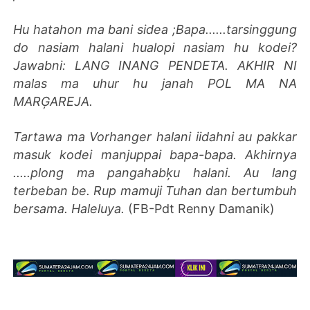
Hu hatahon ma bani sidea ;Bapa......tarsinggung
do nasiam halani hualopi nasiam hu kodei?
Jawabni: LANG INANG PENDETA. AKHIR NI
malas ma uhur hu janah POL MA NA
MARĢAREJA.
Tartawa ma Vorhanger halani iidahni au pakkar
masuk kodei manjuppai bapa-bapa. Akhirnya
.....plong ma pangahabķu halani. Au lang
terbeban be. Rup mamuji Tuhan dan bertumbuh
bersama. Haleluya.
(FB-Pdt Renny Damanik)