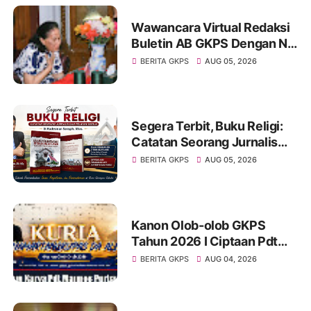
Wawancara Virtual Redaksi
Buletin AB GKPS Dengan Ny
St RK Purba Pakpak Boru
BERITA GKPS
AUG 05, 2026
Sitepu (Op Sem) "Bekerjalah
Dengan Tulus"
Segera Terbit, Buku Religi:
Catatan Seorang Jurnalis
dan Pelayan Gereja : St
BERITA GKPS
AUG 05, 2026
Radesman Saragih, SSos
Kanon Olob-olob GKPS
Tahun 2026 I Ciptaan Pdt
Mannes Purba I Kuria
BERITA GKPS
AUG 04, 2026
Namartangkupas Da Ale