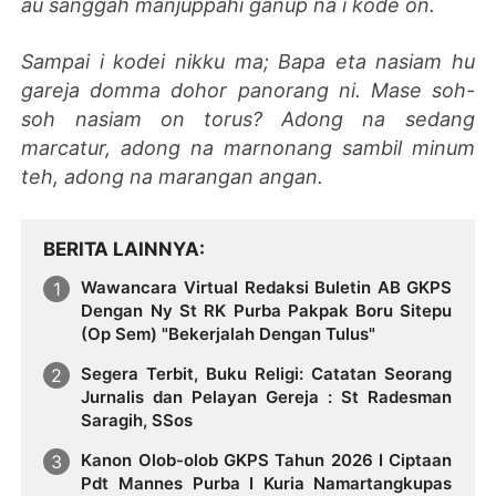
au sanggah manjuppahi ganup na i kode on.
Sampai i kodei nikku ma; Bapa eta nasiam hu
gareja domma dohor panorang ni. Mase soh-
soh nasiam on torus? Adong na sedang
marcatur, adong na marnonang sambil minum
teh, adong na marangan angan.
BERITA LAINNYA
Wawancara Virtual Redaksi Buletin AB GKPS
Dengan Ny St RK Purba Pakpak Boru Sitepu
(Op Sem) "Bekerjalah Dengan Tulus"
Segera Terbit, Buku Religi: Catatan Seorang
Jurnalis dan Pelayan Gereja : St Radesman
Saragih, SSos
Kanon Olob-olob GKPS Tahun 2026 I Ciptaan
Pdt Mannes Purba I Kuria Namartangkupas