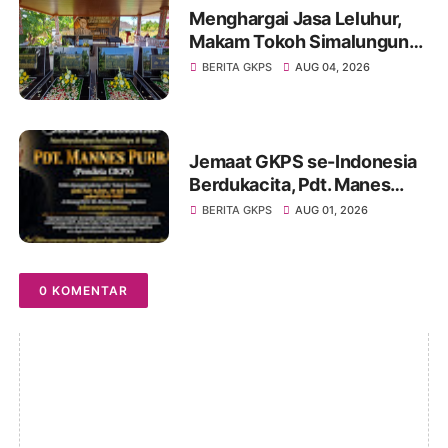
Menghargai Jasa Leluhur,
Makam Tokoh Simalungun
dr. Djasamen Saragih Resmi
BERITA GKPS
AUG 04, 2026
Dipugar di Pamatang Raya
Jemaat GKPS se-Indonesia
Berdukacita, Pdt. Manes
Purba Tutup Usia,
BERITA GKPS
AUG 01, 2026
Paragendaon di GKPS
Sudirman Oleh Ephorus
GKPS
0 KOMENTAR