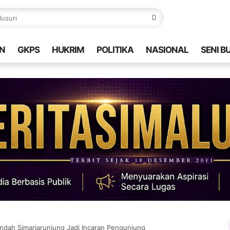
N
GKPS
HUKRIM
POLITIKA
NASIONAL
SENI B
Indah Simarjarunjung Jadi Incaran Pengunjung