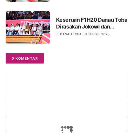
KCJB
Keseruan F1H20 Danau Toba
Dirasakan Jokowi dan
Masyarakat Puluhan Ribu
DANAU TOBA
FEB 26, 2023
Orang Tumpah di Balige
0 KOMENTAR