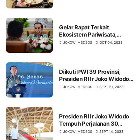
Gelar Rapat Terkait
Ekosistem Pariwisata,
Presiden Instruksikan
JOKOWI MEDSOS
OCT 04, 2023
Bentuk Dana Pariwisata
Diikuti PWI 39 Provinsi,
Presiden RI Ir Joko Widodo
Direncanakan Buka Kongres
JOKOWI MEDSOS
SEPT 21, 2023
XXV PWI di Bandung
Presiden RI Ir Joko Widodo
Tempuh Perjalanan 30
Menit dari Jakarta Ke
JOKOWI MEDSOS
SEPT 14, 2023
Bandung Menggunakan