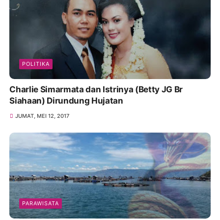
POLITIKA
Charlie Simarmata dan Istrinya (Betty JG Br
Siahaan) Dirundung Hujatan
JUMAT, MEI 12, 2017
PARAWISATA