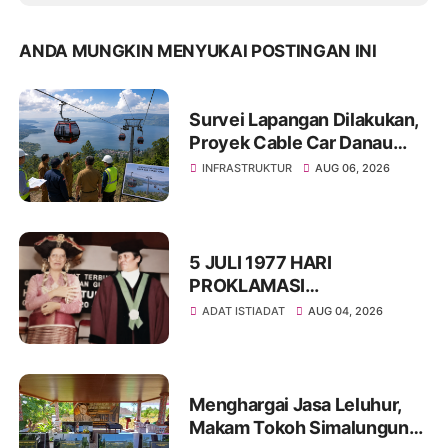
ANDA MUNGKIN MENYUKAI POSTINGAN INI
Survei Lapangan Dilakukan,
Proyek Cable Car Danau
Toba Masih Terkendala
INFRASTRUKTUR
AUG 06, 2026
Pembebasan BPHTB di
Sebagian Lahan
5 JULI 1977 HARI
PROKLAMASI
KEMERDEKAAN BAHASA
ADAT ISTIADAT
AUG 04, 2026
SIMALUNGUN SECARA
ILMIAH
Menghargai Jasa Leluhur,
Makam Tokoh Simalungun