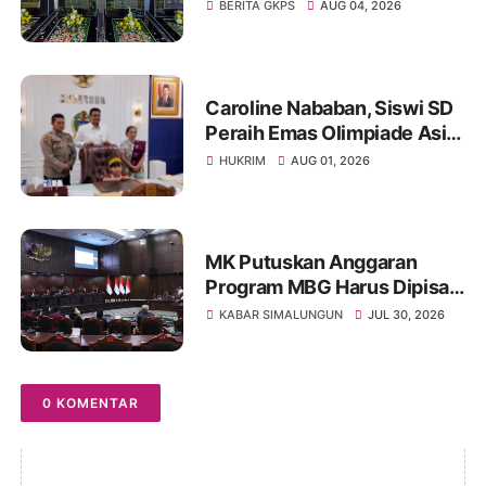
dr. Djasamen Saragih Resmi
BERITA GKPS
AUG 04, 2026
Dipugar di Pamatang Raya
Caroline Nababan, Siswi SD
Peraih Emas Olimpiade Asia
Dihadiahi Rumah hingga
HUKRIM
AUG 01, 2026
Beasiswa oleh Gubernur
Bobby
MK Putuskan Anggaran
Program MBG Harus Dipisah
dari Anggaran Pendidikan
KABAR SIMALUNGUN
JUL 30, 2026
0 KOMENTAR