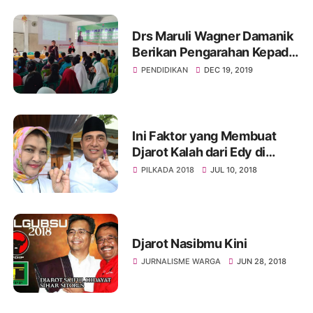
Drs Maruli Wagner Damanik
Berikan Pengarahan Kepada
Peserta Bilbel Gratis Ganesa
PENDIDIKAN
DEC 19, 2019
Operasi
Ini Faktor yang Membuat
Djarot Kalah dari Edy di
Pilgub Sumut 2018
PILKADA 2018
JUL 10, 2018
Djarot Nasibmu Kini
JURNALISME WARGA
JUN 28, 2018