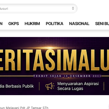
N
GKPS
HUKRIM
POLITIKA
NASIONAL
SENI B
hun Melayani Pdt JP Tamsar STh