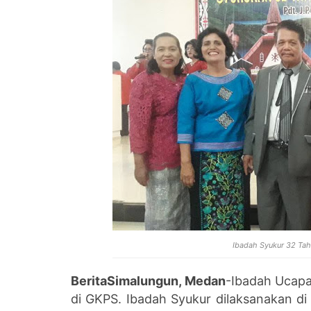
Ibadah Syukur 32 Ta
BeritaSimalungun, Medan
-Ibadah Ucapa
di GKPS. Ibadah Syukur dilaksanakan d