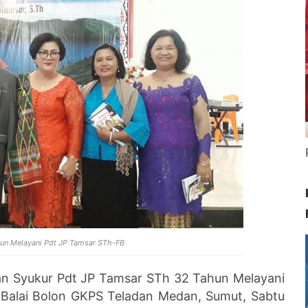
hun Melayani Pdt JP Tamsar STh-FB
n Syukur Pdt JP Tamsar STh 32 Tahun Melayani
i Balai Bolon GKPS Teladan Medan, Sumut, Sabtu