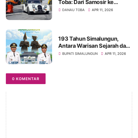
Toba: Dari Samosir ke
Siantar, Harmoni Sport
DANAU TOBA
APR 11, 2026
Tourism dan Pesona Alam
Sumatera Utara
193 Tahun Simalungun,
Antara Warisan Sejarah dan
Jalan Rusak yang Belum
BUPATI SIMALUNGUN
APR 11, 2026
Usai
0 KOMENTAR