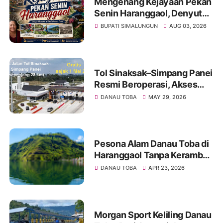
Mengenang Kejayaan Pekan
Senin Haranggaol, Denyut
Ekonomi di Tepi Danau Toba
BUPATI SIMALUNGUN
AUG 03, 2026
Tol Sinaksak–Simpang Panei
Resmi Beroperasi, Akses
Menuju Danau Toba Kini
DANAU TOBA
MAY 29, 2026
Lebih Cepat
Pesona Alam Danau Toba di
Haranggaol Tanpa Keramba
Jaring Apung, Indah
DANAU TOBA
APR 23, 2026
Memesona
Morgan Sport Keliling Danau