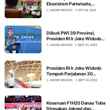
Ekosistem Pariwisata,
Presiden Instruksikan
JOKOWI MEDSOS
OCT 04, 2023
Bentuk Dana Pariwisata
Diikuti PWI 39 Provinsi,
Presiden RI Ir Joko Widodo
Direncanakan Buka Kongres
JOKOWI MEDSOS
SEPT 21, 2023
XXV PWI di Bandung
Presiden RI Ir Joko Widodo
Tempuh Perjalanan 30
Menit dari Jakarta Ke
JOKOWI MEDSOS
SEPT 14, 2023
Bandung Menggunakan
KCJB
Keseruan F1H20 Danau Toba
Dirasakan Jokowi dan