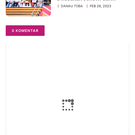
Masyarakat Puluhan Ribu
DANAU TOBA
FEB 26, 2023
Orang Tumpah di Balige
0 KOMENTAR