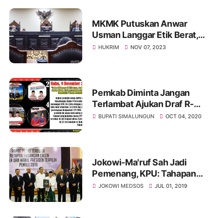
MKMK Putuskan Anwar
Usman Langgar Etik Berat,
Diberhentikan dari Ketua
HUKRIM
NOV 07, 2023
MK!
Pemkab Diminta Jangan
Terlambat Ajukan Draf R-
APBD 2021, P-APBD
BUPATI SIMALUNGUN
OCT 04, 2020
Simalungun 2020 Gagal
Disahkan
Jokowi-Ma'ruf Sah Jadi
Pemenang, KPU: Tahapan
Pilpres 2019 Sudah Selesai
JOKOWI MEDSOS
JUL 01, 2019