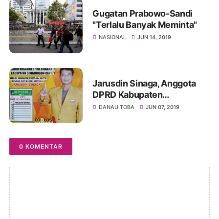
Gugatan Prabowo-Sandi
"Terlalu Banyak Meminta"
NASIONAL
JUN 14, 2019
Jarusdin Sinaga, Anggota
DPRD Kabupaten
Simalungun “Termahal”
DANAU TOBA
JUN 07, 2019
Dimata Pemilih Pamatang
Silimakuta
0 KOMENTAR