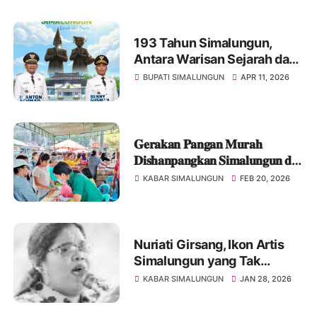
193 Tahun Simalungun,
Antara Warisan Sejarah dan
Jalan Rusak yang Belum
BUPATI SIMALUNGUN
APR 11, 2026
Usai
𝐆𝐞𝐫𝐚𝐤𝐚𝐧 𝐏𝐚𝐧𝐠𝐚𝐧 𝐌𝐮𝐫𝐚𝐡
𝐃𝐢𝐬𝐡𝐚𝐧𝐩𝐚𝐧𝐠𝐤𝐚𝐧 𝐒𝐢𝐦𝐚𝐥𝐮𝐧𝐠𝐮𝐧 𝐝𝐢
𝐊𝐨𝐭𝐚 𝐖𝐢𝐬𝐚𝐭𝐚 𝐏𝐚𝐫𝐚𝐩𝐚𝐭 𝐃𝐢𝐬𝐞𝐫𝐛𝐮
KABAR SIMALUNGUN
FEB 20, 2026
𝐖𝐚𝐫𝐠𝐚
Nuriati Girsang, Ikon Artis
Simalungun yang Tak
Tergantikan, Suara Budaya
KABAR SIMALUNGUN
JAN 28, 2026
yang Tetap Hidup