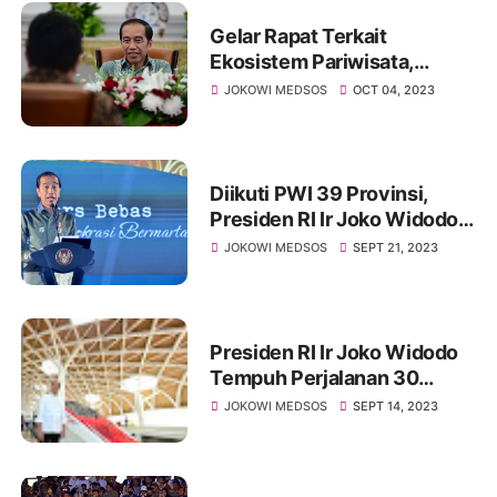
Gelar Rapat Terkait
Ekosistem Pariwisata,
Presiden Instruksikan
JOKOWI MEDSOS
OCT 04, 2023
Bentuk Dana Pariwisata
Diikuti PWI 39 Provinsi,
Presiden RI Ir Joko Widodo
Direncanakan Buka Kongres
JOKOWI MEDSOS
SEPT 21, 2023
XXV PWI di Bandung
Presiden RI Ir Joko Widodo
Tempuh Perjalanan 30
Menit dari Jakarta Ke
JOKOWI MEDSOS
SEPT 14, 2023
Bandung Menggunakan
KCJB