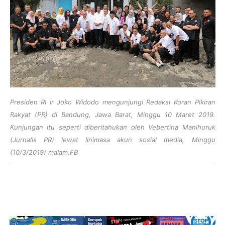
Presiden RI Ir Joko Widodo mengunjungi Redaksi Koran Pikiran
Rakyat (PR) di Bandung, Jawa Barat, Minggu 10 Maret 2019.
Kunjungan itu seperti diberitahukan oleh Vebertina Manihuruk
(Jurnalis PR) lewat linimasa akun sosial media, Minggu
(10/3/2019) malam.FB