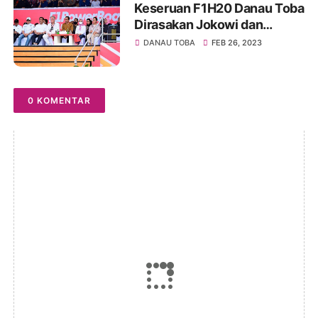
Keseruan F1H20 Danau Toba
Dirasakan Jokowi dan
Masyarakat Puluhan Ribu
DANAU TOBA
FEB 26, 2023
Orang Tumpah di Balige
0 KOMENTAR