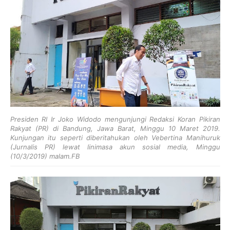
Presiden RI Ir Joko Widodo mengunjungi Redaksi Koran Pikiran
Rakyat (PR) di Bandung, Jawa Barat, Minggu 10 Maret 2019.
Kunjungan itu seperti diberitahukan oleh Vebertina Manihuruk
(Jurnalis PR) lewat linimasa akun sosial media, Minggu
(10/3/2019) malam.FB