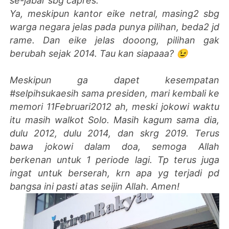
se-jabar sbg capres.
Ya, meskipun kantor eike netral, masing2 sbg
warga negara jelas pada punya pilihan, beda2 jd
rame. Dan eike jelas dooong, pilihan gak
berubah sejak 2014. Tau kan siapaaa? 😉
Meskipun ga dapet kesempatan
#selpihsukaesih sama presiden, mari kembali ke
memori 11Februari2012 ah, meski jokowi waktu
itu masih walkot Solo. Masih kagum sama dia,
dulu 2012, dulu 2014, dan skrg 2019. Terus
bawa jokowi dalam doa, semoga Allah
berkenan untuk 1 periode lagi. Tp terus juga
ingat untuk berserah, krn apa yg terjadi pd
bangsa ini pasti atas seijin Allah. Amen!