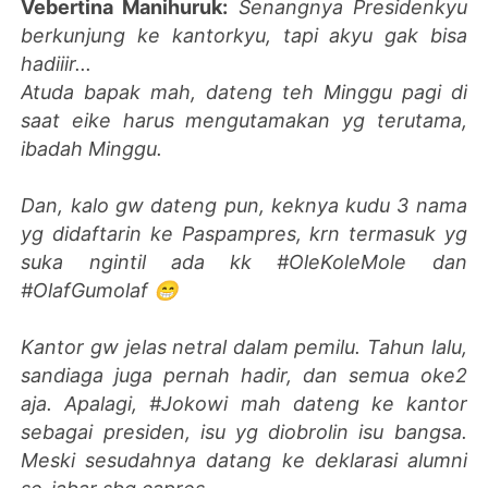
Vebertina Manihuruk:
Senangnya Presidenkyu
berkunjung ke kantorkyu, tapi akyu gak bisa
hadiiir...
Atuda bapak mah, dateng teh Minggu pagi di
saat eike harus mengutamakan yg terutama,
ibadah Minggu.
Dan, kalo gw dateng pun, keknya kudu 3 nama
yg didaftarin ke Paspampres, krn termasuk yg
suka ngintil ada kk #OleKoleMole dan
#OlafGumolaf 😁
Kantor gw jelas netral dalam pemilu. Tahun lalu,
sandiaga juga pernah hadir, dan semua oke2
aja. Apalagi, #Jokowi mah dateng ke kantor
sebagai presiden, isu yg diobrolin isu bangsa.
Meski sesudahnya datang ke deklarasi alumni