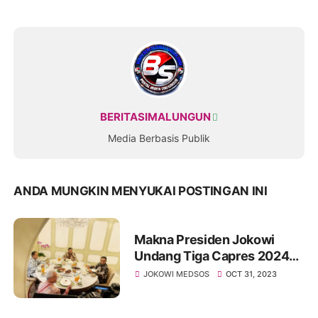
BERITASIMALUNGUN
Media Berbasis Publik
ANDA MUNGKIN MENYUKAI POSTINGAN INI
Makna Presiden Jokowi
Undang Tiga Capres 2024
Makan Malam Satu Meja
JOKOWI MEDSOS
OCT 31, 2023