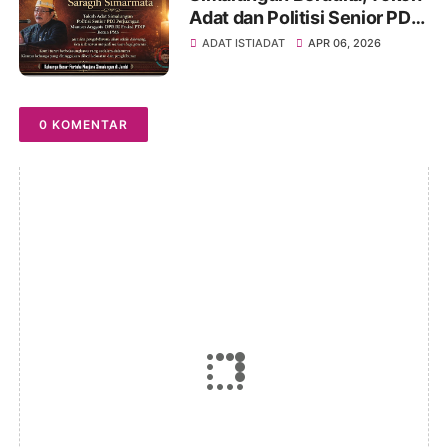
Adat dan Politisi Senior PDIP
St Marsiaman Saragih
ADAT ISTIADAT
APR 06, 2026
Berpulang
0 KOMENTAR