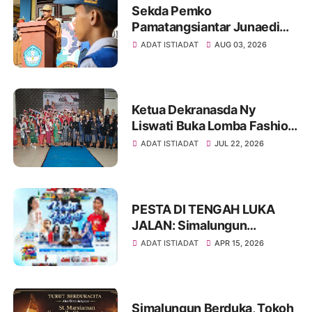
Sekda Pemko
Pamatangsiantar Junaedi
Sitanggang Pembina
ADAT ISTIADAT
AUG 03, 2026
Upacara Bendera di SMPN
12 Kota Pamatangsiantar
Ketua Dekranasda Ny
Liswati Buka Lomba Fashion
Show Pakaian Adat
ADAT ISTIADAT
JUL 22, 2026
Simalungun Tingkat SMP,
Ajak Peserta Tampil Percaya
Diri
PESTA DI TENGAH LUKA
JALAN: Simalungun
Rayakan HUT ke-193,
ADAT ISTIADAT
APR 15, 2026
Infrastruktur Masih Jadi PR
Besar
Simalungun Berduka, Tokoh