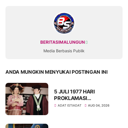
BERITASIMALUNGUN
Media Berbasis Publik
ANDA MUNGKIN MENYUKAI POSTINGAN INI
5 JULI 1977 HARI
PROKLAMASI
KEMERDEKAAN BAHASA
ADAT ISTIADAT
AUG 04, 2026
SIMALUNGUN SECARA
ILMIAH