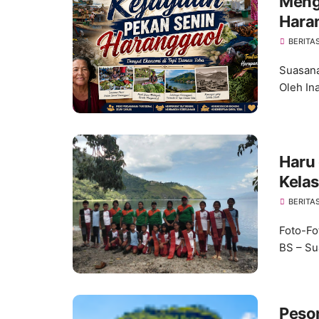
Meng
Hara
Toba
BERITA
Suasana
Oleh In
Haru
Kela
202
BERITA
Foto-Fo
BS – Su
Peso