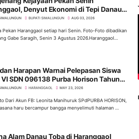
enang Kejayaan Pekan Senin
nggaol, Denyut Ekonomi di Tepi Danau
SIMALUNGUN
BUPATI SIMALUNGUN
AUG 03, 2026
 Pekan Haranggaol setiap hari Senin. Foto-Foto dibadikan
ang Gabe Saragih, Senin 3 Agustus 2026.Haranggaol...
 dan Harapan Warnai Pelepasan Siswa
s VI SDN 096138 Purba Horison Tahun
6
SIMALUNGUN
HARANGGAOL
MAY 23, 2026
to Dari Akun FB: Leonita Manihuruk SPdPURBA HORISON,
asana haru bercampur bangga menyelimuti halaman ...
na Alam Danau Toba di Haranggaol