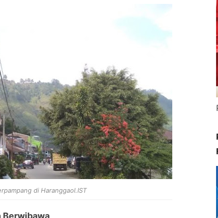
terpampang di Haranggaol.IST
h Berwibawa