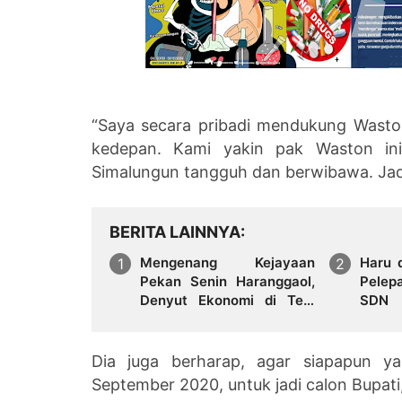
“Saya secara pribadi mendukung Wasto
kedepan. Kami yakin pak Waston in
Simalungun tangguh dan berwibawa. Jadi
BERITA LAINNYA
Mengenang Kejayaan
Haru 
Pekan Senin Haranggaol,
Pelep
Denyut Ekonomi di Tepi
SDN
Danau Toba
Horis
Dia juga berharap, agar siapapun y
September 2020, untuk jadi calon Bupati,