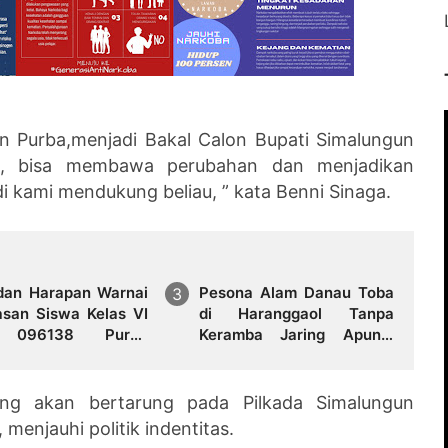
n Purba,menjadi Bakal Calon Bupati Simalungun
i, bisa membawa perubahan dan menjadikan
 kami mendukung beliau, ” kata Benni Sinaga.
dan Harapan Warnai
Pesona Alam Danau Toba
asan Siswa Kelas VI
di Haranggaol Tanpa
 096138 Purba
Keramba Jaring Apung,
on Tahun 2026
Indah Memesona
ang akan bertarung pada Pilkada Simalungun
 menjauhi politik indentitas.