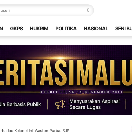
N
GKPS
HUKRIM
POLITIKA
NASIONAL
SENI B
hadap Kolonel Inf Waston Purba, S.IP