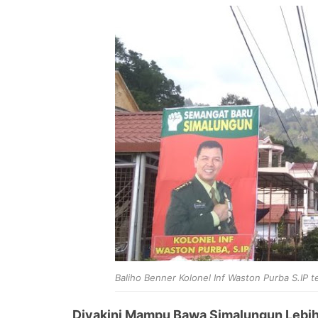
Baliho Benner Kolonel Inf Waston Purba S.IP 
Diyakini Mampu Bawa Simalungun Lebi