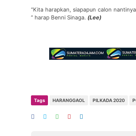
“Kita harapkan, siapapun calon nantinya,
” harap Benni Sinaga.
(Lee)
Tags
HARANGGAOL
PILKADA 2020
P