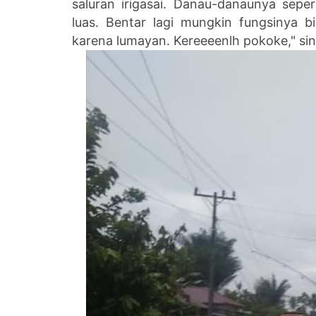
saluran irigasai. Danau-danaunya seper
luas. Bentar lagi mungkin fungsinya b
karena lumayan. Kereeeenlh pokoke," si