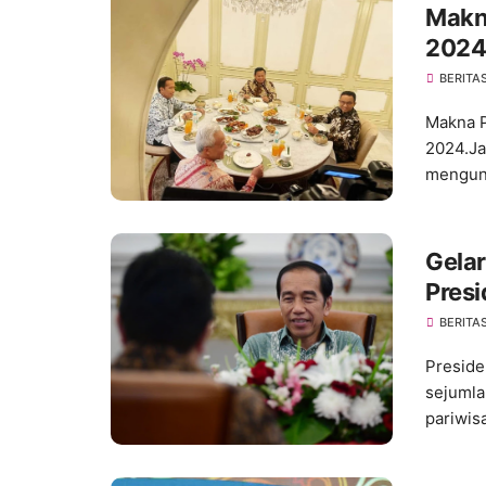
Makn
2024
BERITA
Makna P
2024.Ja
mengun
Gelar
Presi
Pariw
BERITA
Preside
sejumla
pariwisa