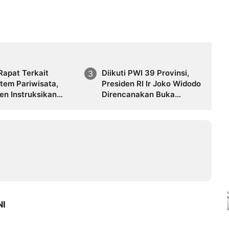
Rapat Terkait
Diikuti PWI 39 Provinsi,
tem Pariwisata,
Presiden RI Ir Joko Widodo
en Instruksikan
Direncanakan Buka
k Dana Pariwisata
Kongres XXV PWI di
Bandung
NI