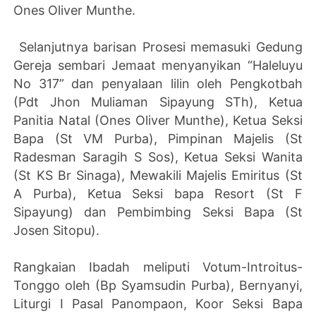
Ones Oliver Munthe.
Selanjutnya barisan Prosesi memasuki Gedung
Gereja sembari Jemaat menyanyikan “Haleluyu
No 317” dan penyalaan lilin oleh Pengkotbah
(Pdt Jhon Muliaman Sipayung STh), Ketua
Panitia Natal (Ones Oliver Munthe), Ketua Seksi
Bapa (St VM Purba), Pimpinan Majelis (St
Radesman Saragih S Sos), Ketua Seksi Wanita
(St KS Br Sinaga), Mewakili Majelis Emiritus (St
A Purba), Ketua Seksi bapa Resort (St F
Sipayung) dan Pembimbing Seksi Bapa (St
Josen Sitopu).
Rangkaian Ibadah meliputi Votum-Introitus-
Tonggo oleh (Bp Syamsudin Purba), Bernyanyi,
Liturgi I Pasal Panompaon, Koor Seksi Bapa