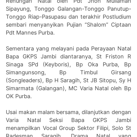
Renungan Natal oleh Pdt Jhon Muliaman
Sipayung, Tonggo Galangan-Tonggo Panutup-
Tonggo Riap-Pasupasu dan terakhir Postludium
sembari menyanyikan Pujian “Shalom” Ciptaan
Pdt Mannes Purba.
Sementara yang melayani pada Perayaan Natal
Bapa GKPS Jambi diantaranya, St Friston R
Sinaga SPd (Keyboris), Bp Oka Purba, Bp
Simangunsong, Bp Timbul Girsang
(Songleaders), Bp H Saragih, St JB Sitopu, Sy H
Simarmata (Galangan), MC Varia Natal oleh Bp
OK Purba.
Usai makan malam bersama, dilanjutkan dengan
Varia Natal Seksi Bapa GKPS Jambi
menampilkan Vocal Group Sektor Filipi, Solo St
Radesman Saragih, Drama Natal yang