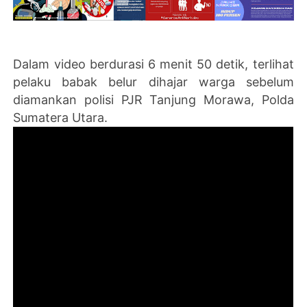
Dalam video berdurasi 6 menit 50 detik, terlihat
pelaku babak belur dihajar warga sebelum
diamankan polisi PJR Tanjung Morawa, Polda
Sumatera Utara.