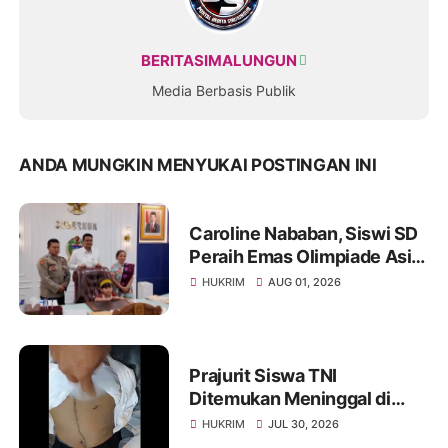
BERITASIMALUNGUN
Media Berbasis Publik
ANDA MUNGKIN MENYUKAI POSTINGAN INI
Caroline Nababan, Siswi SD
Peraih Emas Olimpiade Asia
Dihadiahi Rumah hingga
HUKRIM
AUG 01, 2026
Beasiswa oleh Gubernur
Bobby
Prajurit Siswa TNI
Ditemukan Meninggal di
Rindam I/BB, Penyelidikan
HUKRIM
JUL 30, 2026
Masih Berlangsung