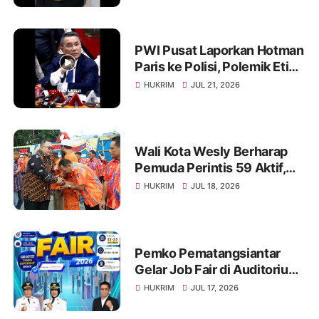
PWI Pusat Laporkan Hotman
Paris ke Polisi, Polemik Etika
dan Kebebasan Pers
HUKRIM
JUL 21, 2026
Mengemuka
Wali Kota Wesly Berharap
Pemuda Perintis 59 Aktif,
Solid, dan Mampu Lahirkan
HUKRIM
JUL 18, 2026
Program Menyentuh
Masyarakat
Pemko Pematangsiantar
Gelar Job Fair di Auditorium
USI, Tersedia 1.000 Lebih
HUKRIM
JUL 17, 2026
Lowongan Pekerjaan, 22-23
Juli 2026