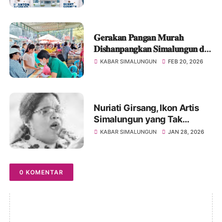
Usai
𝐆𝐞𝐫𝐚𝐤𝐚𝐧 𝐏𝐚𝐧𝐠𝐚𝐧 𝐌𝐮𝐫𝐚𝐡
𝐃𝐢𝐬𝐡𝐚𝐧𝐩𝐚𝐧𝐠𝐤𝐚𝐧 𝐒𝐢𝐦𝐚𝐥𝐮𝐧𝐠𝐮𝐧 𝐝𝐢
𝐊𝐨𝐭𝐚 𝐖𝐢𝐬𝐚𝐭𝐚 𝐏𝐚𝐫𝐚𝐩𝐚𝐭 𝐃𝐢𝐬𝐞𝐫𝐛𝐮
KABAR SIMALUNGUN
FEB 20, 2026
𝐖𝐚𝐫𝐠𝐚
Nuriati Girsang, Ikon Artis
Simalungun yang Tak
Tergantikan, Suara Budaya
KABAR SIMALUNGUN
JAN 28, 2026
yang Tetap Hidup
0 KOMENTAR