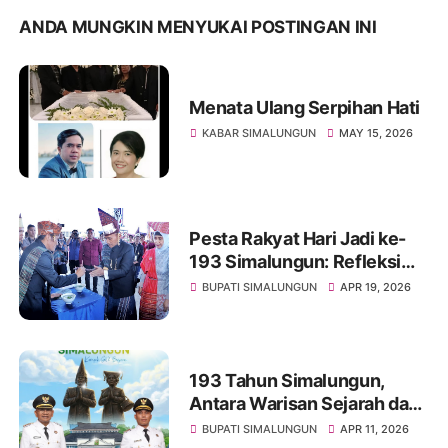
ANDA MUNGKIN MENYUKAI POSTINGAN INI
Menata Ulang Serpihan Hati
KABAR SIMALUNGUN
MAY 15, 2026
Pesta Rakyat Hari Jadi ke-
193 Simalungun: Refleksi
Sejarah dan Penguatan
BUPATI SIMALUNGUN
APR 19, 2026
Komitmen Pembangunan
193 Tahun Simalungun,
Antara Warisan Sejarah dan
Jalan Rusak yang Belum
BUPATI SIMALUNGUN
APR 11, 2026