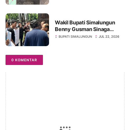
Royong Perbaiki Akses
Sambil Menanti Kepedulian
Pemerintah
Wakil Bupati Simalungun
Benny Gusman Sinaga
Disebutsebut Terlibat
BUPATI SIMALUNGUN
JUL 22, 2026
Pemerasan Pengadaan
SPPG di Kabupaten
Simalungun
0 KOMENTAR