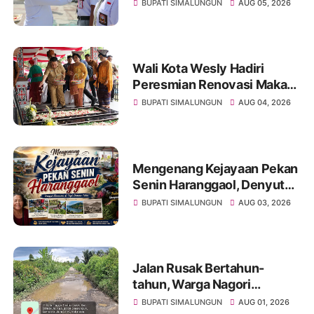
Pembina Upacara
BUPATI SIMALUNGUN
AUG 05, 2026
Pembukaan Pemusatan
Latihan Calon Paskibraka di
Desa Bahagia
Wali Kota Wesly Hadiri
Peresmian Renovasi Makam
dr. Djasamen Saragih, Ajak
BUPATI SIMALUNGUN
AUG 04, 2026
Masyarakat Lestarikan Nilai
Perjuangan Tokoh Bangsa
Mengenang Kejayaan Pekan
Senin Haranggaol, Denyut
Ekonomi di Tepi Danau Toba
BUPATI SIMALUNGUN
AUG 03, 2026
Jalan Rusak Bertahun-
tahun, Warga Nagori
Sibangun Mariah Bergotong
BUPATI SIMALUNGUN
AUG 01, 2026