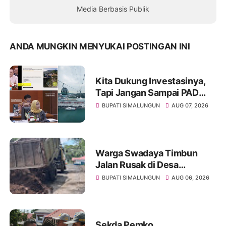
Media Berbasis Publik
ANDA MUNGKIN MENYUKAI POSTINGAN INI
Kita Dukung Investasinya,
Tapi Jangan Sampai PAD
Simalungun yang Jadi
BUPATI SIMALUNGUN
AUG 07, 2026
Korban
Warga Swadaya Timbun
Jalan Rusak di Desa
Sibangun Mariah, Harapkan
BUPATI SIMALUNGUN
AUG 06, 2026
Penanganan Permanen dari
Pemerintah
Sekda Pemko