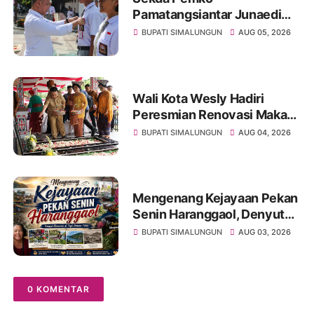
Pamatangsiantar Junaedi
Pembina Upacara
BUPATI SIMALUNGUN
AUG 05, 2026
Pembukaan Pemusatan
Latihan Calon Paskibraka di
Desa Bahagia
Wali Kota Wesly Hadiri
Peresmian Renovasi Makam
dr. Djasamen Saragih, Ajak
BUPATI SIMALUNGUN
AUG 04, 2026
Masyarakat Lestarikan Nilai
Perjuangan Tokoh Bangsa
Mengenang Kejayaan Pekan
Senin Haranggaol, Denyut
Ekonomi di Tepi Danau Toba
BUPATI SIMALUNGUN
AUG 03, 2026
0 KOMENTAR