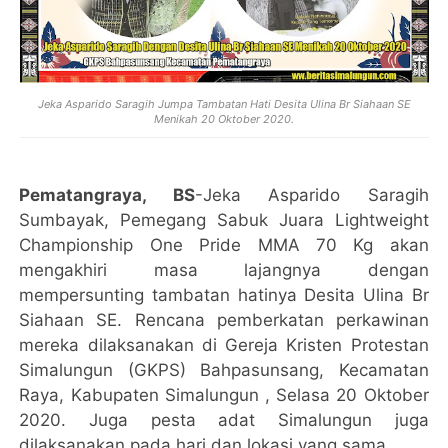
Jeka Asparido Saragih Jumpa Tambatan Hati Desita Ulina Br Siahaan SE
Menikah 20 Oktober 2020.
Pematangraya, BS
-Jeka Asparido Saragih
Sumbayak, Pemegang Sabuk Juara Lightweight
Championship One Pride MMA 70 Kg akan
mengakhiri masa lajangnya dengan
mempersunting tambatan hatinya Desita Ulina Br
Siahaan SE. Rencana pemberkatan perkawinan
mereka dilaksanakan di Gereja Kristen Protestan
Simalungun (GKPS) Bahpasunsang, Kecamatan
Raya, Kabupaten Simalungun , Selasa 20 Oktober
2020. Juga pesta adat Simalungun juga
dilaksanakan pada hari dan lokasi yang sama.