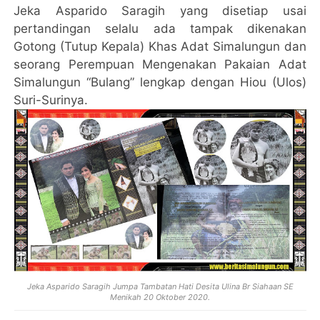
Jeka Asparido Saragih yang disetiap usai
pertandingan selalu ada tampak dikenakan
Gotong (Tutup Kepala) Khas Adat Simalungun dan
seorang Perempuan Mengenakan Pakaian Adat
Simalungun “Bulang” lengkap dengan Hiou (Ulos)
Suri-Surinya.
Jeka Asparido Saragih Jumpa Tambatan Hati Desita Ulina Br Siahaan SE
Menikah 20 Oktober 2020.