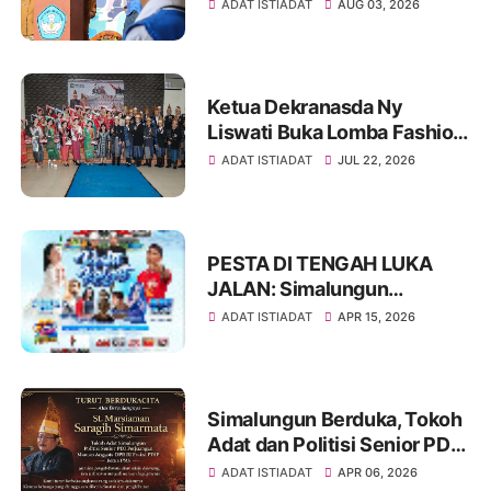
Sitanggang Pembina
ADAT ISTIADAT
AUG 03, 2026
Upacara Bendera di SMPN
12 Kota Pamatangsiantar
Ketua Dekranasda Ny
Liswati Buka Lomba Fashion
Show Pakaian Adat
ADAT ISTIADAT
JUL 22, 2026
Simalungun Tingkat SMP,
Ajak Peserta Tampil Percaya
Diri
PESTA DI TENGAH LUKA
JALAN: Simalungun
Rayakan HUT ke-193,
ADAT ISTIADAT
APR 15, 2026
Infrastruktur Masih Jadi PR
Besar
Simalungun Berduka, Tokoh
Adat dan Politisi Senior PDIP
St Marsiaman Saragih
ADAT ISTIADAT
APR 06, 2026