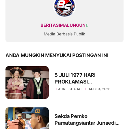
BERITASIMALUNGUN
Media Berbasis Publik
ANDA MUNGKIN MENYUKAI POSTINGAN INI
5 JULI 1977 HARI
PROKLAMASI
KEMERDEKAAN BAHASA
ADAT ISTIADAT
AUG 04, 2026
SIMALUNGUN SECARA
ILMIAH
Sekda Pemko
Pamatangsiantar Junaedi