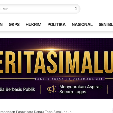
N
GKPS
HUKRIM
POLITIKA
NASIONAL
SENI B
embangan Parawisata Danau Toba Simalungun