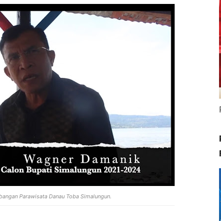
angan Parawisata Danau Toba Simalungun.