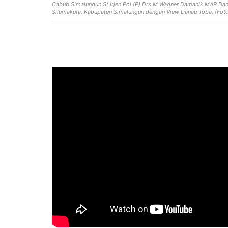
Cabub Simalungun St Irjen Pol (P) Drs M Wagner Damanik MAP Dan 
Silumakuta, Kabupaten Simalungun dengan View Danau Toba. (Fot