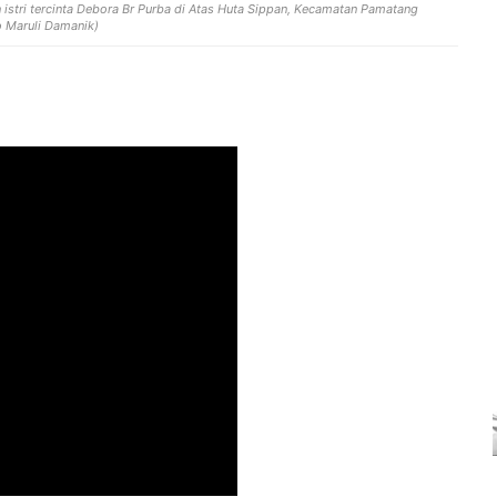
istri tercinta Debora Br Purba di Atas Huta Sippan, Kecamatan Pamatang
o Maruli Damanik)