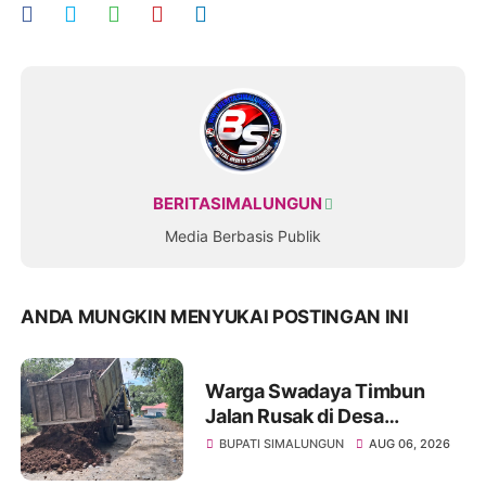
BERITASIMALUNGUN
Media Berbasis Publik
ANDA MUNGKIN MENYUKAI POSTINGAN INI
Warga Swadaya Timbun
Jalan Rusak di Desa
Sibangun Mariah, Harapkan
BUPATI SIMALUNGUN
AUG 06, 2026
Penanganan Permanen dari