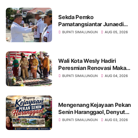
Pemerintah
Sekda Pemko
Pamatangsiantar Junaedi
Pembina Upacara
BUPATI SIMALUNGUN
AUG 05, 2026
Pembukaan Pemusatan
Latihan Calon Paskibraka di
Desa Bahagia
Wali Kota Wesly Hadiri
Peresmian Renovasi Makam
dr. Djasamen Saragih, Ajak
BUPATI SIMALUNGUN
AUG 04, 2026
Masyarakat Lestarikan Nilai
Perjuangan Tokoh Bangsa
Mengenang Kejayaan Pekan
Senin Haranggaol, Denyut
Ekonomi di Tepi Danau Toba
BUPATI SIMALUNGUN
AUG 03, 2026