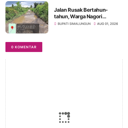
Jalan Rusak Bertahun-
tahun, Warga Nagori
Sibangun Mariah Bergotong
BUPATI SIMALUNGUN
AUG 01, 2026
Royong Perbaiki Akses
Sambil Menanti Kepedulian
Pemerintah
0 KOMENTAR