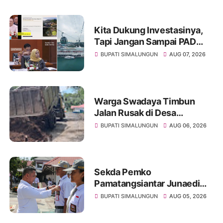
Kita Dukung Investasinya,
Tapi Jangan Sampai PAD
Simalungun yang Jadi
BUPATI SIMALUNGUN
AUG 07, 2026
Korban
Warga Swadaya Timbun
Jalan Rusak di Desa
Sibangun Mariah, Harapkan
BUPATI SIMALUNGUN
AUG 06, 2026
Penanganan Permanen dari
Pemerintah
Sekda Pemko
Pamatangsiantar Junaedi
Pembina Upacara
BUPATI SIMALUNGUN
AUG 05, 2026
Pembukaan Pemusatan
Latihan Calon Paskibraka di