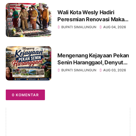
Desa Bahagia
Wali Kota Wesly Hadiri
Peresmian Renovasi Makam
dr. Djasamen Saragih, Ajak
BUPATI SIMALUNGUN
AUG 04, 2026
Masyarakat Lestarikan Nilai
Perjuangan Tokoh Bangsa
Mengenang Kejayaan Pekan
Senin Haranggaol, Denyut
Ekonomi di Tepi Danau Toba
BUPATI SIMALUNGUN
AUG 03, 2026
0 KOMENTAR