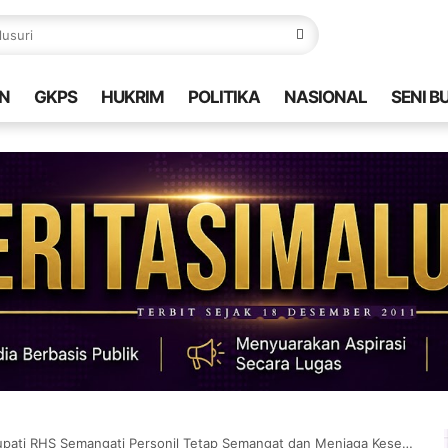
N
GKPS
HUKRIM
POLITIKA
NASIONAL
SENI B
ati RHS Semangati Personil Tetap Semangat dan Menjaga Kesehatan