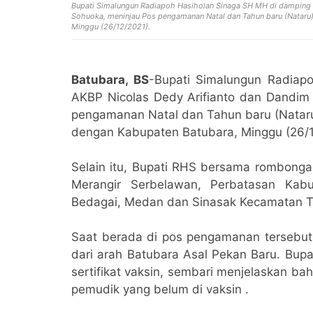
B
upati Simalungun Radiapoh Hasiholan Sinaga SH MH di damping 
Sohuoka, meninjau Pos pengamanan Natal dan Tahun baru (Nataru)
Minggu (26/12/2021).
Batubara, BS
-Bupati Simalungun Radiap
AKBP Nicolas Dedy Arifianto dan Dandim 
pengamanan Natal dan Tahun baru (Nataru
dengan Kabupaten Batubara, Minggu (26/1
Selain itu, Bupati RHS bersama rombong
Merangir Serbelawan, Perbatasan Kab
Bedagai, Medan dan Sinasak Kecamatan T
Saat berada di pos pengamanan tersebut,
dari arah Batubara Asal Pekan Baru. Bup
sertifikat vaksin, sembari menjelaskan b
pemudik yang belum di vaksin .