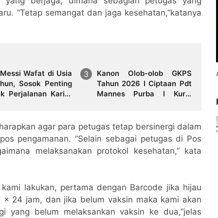
s yang berjaga, dimana sebagian petugas yang
ru. “Tetap semangat dan jaga kesehatan,”katanya
 Messi Wafat di Usia
Kanon Olob-olob GKPS
hun, Sosok Penting
Tahun 2026 I Ciptaan Pdt
ik Perjalanan Karier
Mannes Purba I Kuria
 Messi
Namartangkupas Da Ale
arapkan agar para petugas tetap bersinergi dalam
pos pengamanan. “Selain sebagai petugas di Pos
aimana melaksanakan protokol kesehatan,” kata
ami lakukan, pertama dengan Barcode jika hijau
 1 x 24 jam, dan jika belum vaksin maka kami akan
gi yang belum melaksankan vaksin ke dua,”jelas