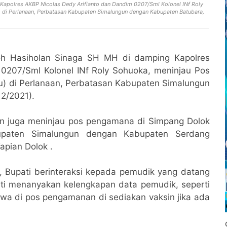
Kapolres AKBP Nicolas Dedy Arifianto dan Dandim 0207/Sml Kolonel INf Roly
 di Perlanaan, Perbatasan Kabupaten Simalungun dengan Kabupaten Batubara,
oh Hasiholan Sinaga SH MH di damping Kapolres
0207/Sml Kolonel INf Roly Sohuoka, meninjau Pos
) di Perlanaan, Perbatasan Kabupaten Simalungun
2/2021).
an juga meninjau pos pengamana di Simpang Dolok
upaten Simalungun dengan Kabupaten Serdang
apian Dolok .
 Bupati berinteraksi kepada pemudik yang datang
ati menanyakan kelengkapan data pemudik, seperti
ahwa di pos pengamanan di sediakan vaksin jika ada