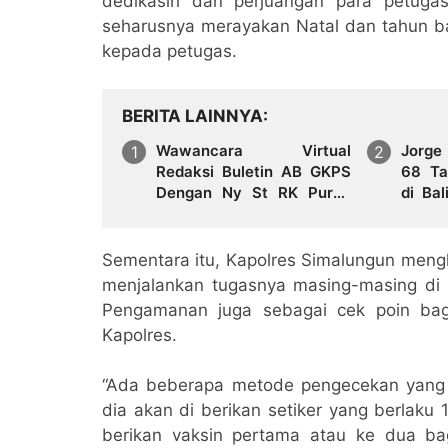
dedikasih dan perjuangan para petuga
seharusnya merayakan Natal dan tahun ba
kepada petugas.
BERITA LAINNYA
Wawancara Virtual
Jorge
Redaksi Buletin AB GKPS
68 Ta
Dengan Ny St RK Purba
di Bal
Pakpak Boru Sitepu (Op
Lionel
Sem) "Bekerjalah Dengan
Tulus"
Sementara itu, Kapolres Simalungun mengh
menjalankan tugasnya masing-masing di 
Pengamanan juga sebagai cek poin bag
Kapolres.
“Ada beberapa metode pengecekan yang k
dia akan di berikan setiker yang berlaku
berikan vaksin pertama atau ke dua ba