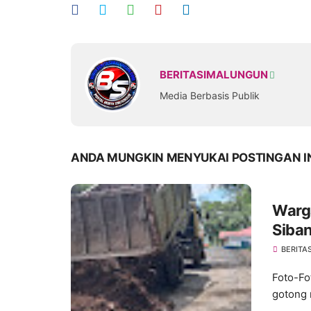
BERITASIMALUNGUN
Media Berbasis Publik
ANDA MUNGKIN MENYUKAI POSTINGAN I
Warg
Siba
Perm
BERITA
Foto-Fo
gotong 