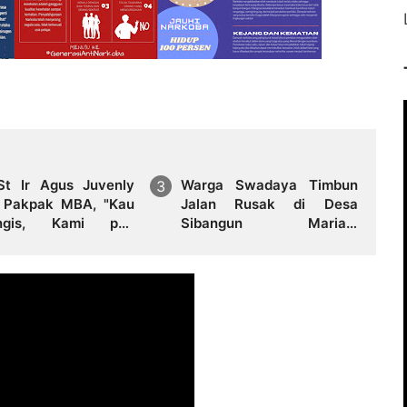
 St Ir Agus Juvenly
Warga Swadaya Timbun
 Pakpak MBA, "Kau
Jalan Rusak di Desa
ngis, Kami pun
Sibangun Mariah,
gis", Detik-detik
Harapkan Penanganan
akhir yang
Permanen dari Pemerintah
ggetarkan dan
ukan