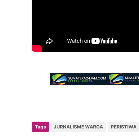
Tags
JURNALISME WARGA
PERISTIWA