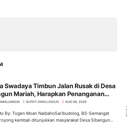
NI
a Swadaya Timbun Jalan Rusak di Desa
ngun Mariah, Harapkan Penanganan
anen dari Pemerintah
SIMALUNGUN
BUPATI SIMALUNGUN
AUG 06, 2026
to By: Togen Moan NaibahoSaribudolog, BS-Semangat
royong kembali ditunjukkan masyarakat Desa Sibangun...