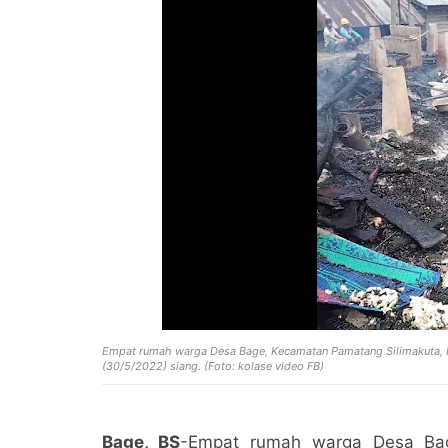
Empat rumah warga Desa Bage, Kecamatan Pamatang Silimakuta, Ka
(30/5/2022) siang. (Foto: kolase video FB)
Bage, BS
-Empat rumah warga Desa Bag