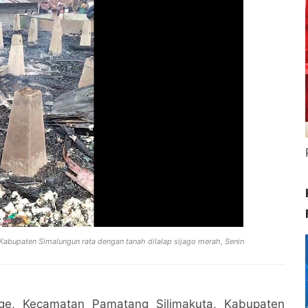
bupaten Simalungun rata dengan tanah dilalap sijago merah, Senin
e, Kecamatan Pamatang Silimakuta, Kabupaten