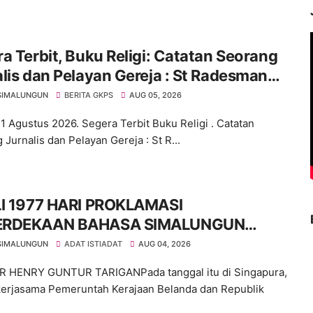
a Terbit, Buku Religi: Catatan Seorang
lis dan Pelayan Gereja : St Radesman
ih, SSos
SIMALUNGUN
BERITA GKPS
AUG 05, 2026
1 Agustus 2026. Segera Terbit Buku Religi . Catatan
Jurnalis dan Pelayan Gereja : St R...
LI 1977 HARI PROKLAMASI
ERDEKAAN BAHASA SIMALUNGUN
RA ILMIAH
SIMALUNGUN
ADAT ISTIADAT
AUG 04, 2026
R HENRY GUNTUR TARIGANPada tanggal itu di Singapura,
kerjasama Pemeruntah Kerajaan Belanda dan Republik