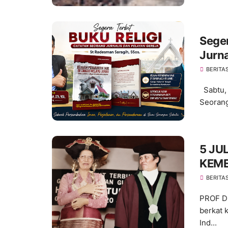
Seger
Jurna
Sarag
BERITA
Sabtu, 
Seorang 
5 JU
KEM
SECA
BERITA
PROF D
berkat 
Ind...