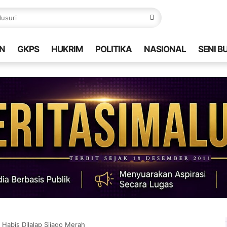
N
GKPS
HUKRIM
POLITIKA
NASIONAL
SENI B
abis Dilalap Sijago Merah