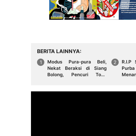
BERITA LAINNYA
Modus Pura-pura Beli,
R.I.P
Nekat Beraksi di Siang
Purba
Bolong, Pencuri Toko
Mena
Emas di Siantar Terekam
Menan
CCTV
Ter
Men
Memil