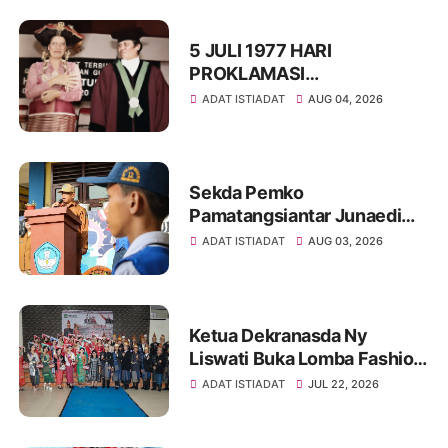
5 JULI 1977 HARI
PROKLAMASI
KEMERDEKAAN BAHASA
ADAT ISTIADAT
AUG 04, 2026
SIMALUNGUN SECARA
ILMIAH
Sekda Pemko
Pamatangsiantar Junaedi
Sitanggang Pembina
ADAT ISTIADAT
AUG 03, 2026
Upacara Bendera di SMPN
12 Kota Pamatangsiantar
Ketua Dekranasda Ny
Liswati Buka Lomba Fashion
Show Pakaian Adat
ADAT ISTIADAT
JUL 22, 2026
Simalungun Tingkat SMP,
Ajak Peserta Tampil Percaya