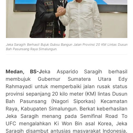
Jeka Saragih Berhasil Bujuk Gubsu Bangun Jalan Provinsi 20 KM Lintas Dusun
Bah Pasunsang Raya Simalungun.
Medan, BS-J
eka Asparido Saragih berhasil
membujuk Gubernur Sumatera Utara Edy
Rahmayadi untuk memperbaiki jalan rusak status
provinsi sepanjang 20 kilo meter (KM) lintas Dusun
Bah Pasunsang (Nagori Siporkas) Kecamatan
Raya, Kabupaten Simalungun. Berkat keberhasilan
Jeka Saragih menang pada Semifinal Road To
UFC mengalahkan Ki Won Bin asal Korea, Jeka
Saragih disambut antusias masyarakat Indonesia,