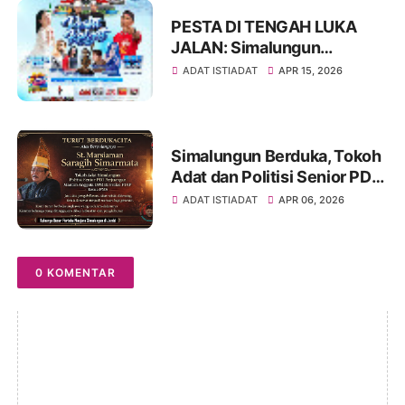
Diri
PESTA DI TENGAH LUKA
JALAN: Simalungun
Rayakan HUT ke-193,
ADAT ISTIADAT
APR 15, 2026
Infrastruktur Masih Jadi PR
Besar
Simalungun Berduka, Tokoh
Adat dan Politisi Senior PDIP
St Marsiaman Saragih
ADAT ISTIADAT
APR 06, 2026
Berpulang
0 KOMENTAR