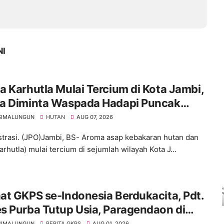
NI
 Karhutla Mulai Tercium di Kota Jambi,
a Diminta Waspada Hadapi Puncak
rau
SIMALUNGUN
HUTAN
AUG 07, 2026
ustrasi. (JPO)Jambi, BS- Aroma asap kebakaran hutan dan
arhutla) mulai tercium di sejumlah wilayah Kota J...
t GKPS se-Indonesia Berdukacita, Pdt.
s Purba Tutup Usia, Paragendaon di
 Sudirman Oleh Ephorus GKPS
SIMALUNGUN
BERITA GKPS
AUG 01, 2026