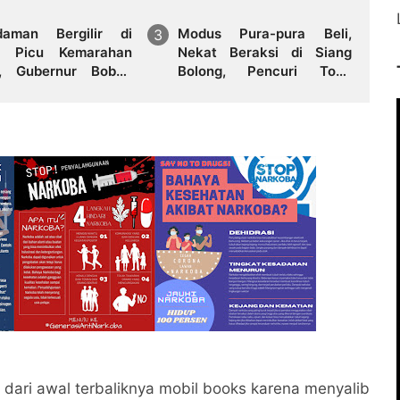
aman Bergilir di
Modus Pura-pura Beli,
t Picu Kemarahan
Nekat Beraksi di Siang
k, Gubernur Bobby
Bolong, Pencuri Toko
tion Desak PLN
Emas di Siantar Terekam
iki Komunikasi dan
CCTV
i Hak Pelanggan
 dari awal terbaliknya mobil books karena menyalib