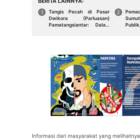
BERITA LAINNYA
Tangis Pecah di Pasar
Pemad
Dwikora (Parluasan)
Sumu
Pamatangsiantar: Dalam
Publi
Semalam, Api Hanguskan
Nasu
Puluhan Kios dan Mimpi
Perba
Para Pedagang
Penuh
Informasi dari masyarakat yang melihatnya