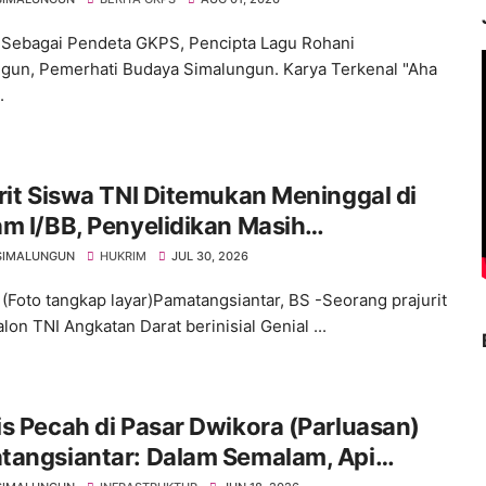
 Sebagai Pendeta GKPS, Pencipta Lagu Rohani
gun, Pemerhati Budaya Simalungun. Karya Terkenal "Aha
.
rit Siswa TNI Ditemukan Meninggal di
m I/BB, Penyelidikan Masih
angsung
SIMALUNGUN
HUKRIM
JUL 30, 2026
 (Foto tangkap layar)Pamatangsiantar, BS -Seorang prajurit
lon TNI Angkatan Darat berinisial Genial ...
s Pecah di Pasar Dwikora (Parluasan)
tangsiantar: Dalam Semalam, Api