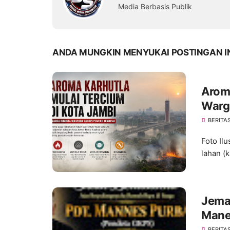
Media Berbasis Publik
ANDA MUNGKIN MENYUKAI POSTINGAN I
Aroma
Warg
Kema
BERITA
Foto Il
lahan (k
Jemaa
Mane
GKPS
BERITA