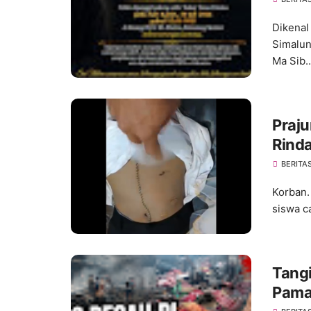
Dikenal
Simalun
Ma Sib..
Praju
Rinda
Berl
BERITA
Korban.
siswa ca
Tangi
Pama