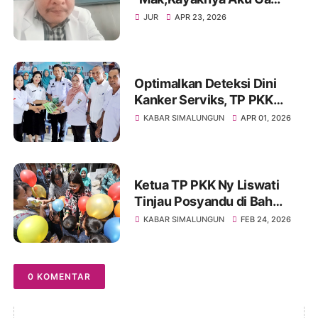
Lulus"
JUR
APR 23, 2026
Optimalkan Deteksi Dini
Kanker Serviks, TP PKK
Simalungun Gelar
KABAR SIMALUNGUN
APR 01, 2026
Pembinaan IVA TEST
Ketua TP PKK Ny Liswati
Tinjau Posyandu di Bah
Kapul dan Baru
KABAR SIMALUNGUN
FEB 24, 2026
0 KOMENTAR