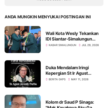
ANDA MUNGKIN MENYUKAI POSTINGAN INI
Wali Kota Wesly Tekankan
IDI Siantar-Simalungun
Harus Menjadi Rumah
KABAR SIMALUNGUN
JUL 29, 2026
Bersama
Duka Mendalam Iringi
Kepergian St Ir Agust
Juvenly Purba Pakpak MBA,
BERITA GKPS
MAY 11, 2026
Sosok Pelayan Tuhan dan
Maestro Koor GKPS
Kolom dr Saud P Sinaga:
"Mak,Kayaknya Aku Ga