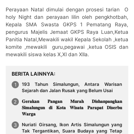
Perayaan Natal dimulai dengan prosesi tarian O
holy Night dan perayaan lilin oleh pengkhotbah,
Kepala SMA Swasta GKPS 1 Pematang Raya,
pengurus Majelis Jemaat GKPS Raya Luan,Ketua
Panitia Natal,Mewakili wakil Kepala Sekolah ,ketua
komite ,mewakili guru,pegawai ,ketua OSIS dan
mewakili siswa kelas X,XI dan XIIa.
BERITA LAINNYA
193 Tahun Simalungun, Antara Warisan
Sejarah dan Jalan Rusak yang Belum Usai
𝐆𝐞𝐫𝐚𝐤𝐚𝐧 𝐏𝐚𝐧𝐠𝐚𝐧 𝐌𝐮𝐫𝐚𝐡 𝐃𝐢𝐬𝐡𝐚𝐧𝐩𝐚𝐧𝐠𝐤𝐚𝐧
𝐒𝐢𝐦𝐚𝐥𝐮𝐧𝐠𝐮𝐧 𝐝𝐢 𝐊𝐨𝐭𝐚 𝐖𝐢𝐬𝐚𝐭𝐚 𝐏𝐚𝐫𝐚𝐩𝐚𝐭 𝐃𝐢𝐬𝐞𝐫𝐛𝐮
𝐖𝐚𝐫𝐠𝐚
Nuriati Girsang, Ikon Artis Simalungun yang
Tak Tergantikan, Suara Budaya yang Tetap