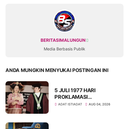
BERITASIMALUNGUN
Media Berbasis Publik
ANDA MUNGKIN MENYUKAI POSTINGAN INI
5 JULI 1977 HARI
PROKLAMASI
KEMERDEKAAN BAHASA
ADAT ISTIADAT
AUG 04, 2026
SIMALUNGUN SECARA
ILMIAH