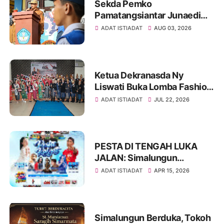
Sekda Pemko
Pamatangsiantar Junaedi
Sitanggang Pembina
ADAT ISTIADAT
AUG 03, 2026
Upacara Bendera di SMPN
12 Kota Pamatangsiantar
Ketua Dekranasda Ny
Liswati Buka Lomba Fashion
Show Pakaian Adat
ADAT ISTIADAT
JUL 22, 2026
Simalungun Tingkat SMP,
Ajak Peserta Tampil Percaya
Diri
PESTA DI TENGAH LUKA
JALAN: Simalungun
Rayakan HUT ke-193,
ADAT ISTIADAT
APR 15, 2026
Infrastruktur Masih Jadi PR
Besar
Simalungun Berduka, Tokoh