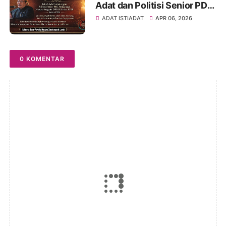
Adat dan Politisi Senior PDIP
St Marsiaman Saragih
ADAT ISTIADAT
APR 06, 2026
Berpulang
0 KOMENTAR