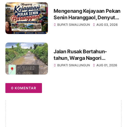
Mengenang Kejayaan Pekan
Senin Haranggaol, Denyut
Ekonomi di Tepi Danau Toba
BUPATI SIMALUNGUN
AUG 03, 2026
Jalan Rusak Bertahun-
tahun, Warga Nagori
Sibangun Mariah Bergotong
BUPATI SIMALUNGUN
AUG 01, 2026
Royong Perbaiki Akses
Sambil Menanti Kepedulian
Pemerintah
0 KOMENTAR