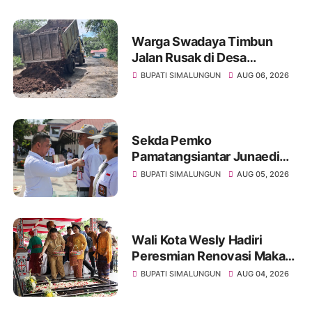
Warga Swadaya Timbun
Jalan Rusak di Desa
Sibangun Mariah, Harapkan
BUPATI SIMALUNGUN
AUG 06, 2026
Penanganan Permanen dari
Pemerintah
Sekda Pemko
Pamatangsiantar Junaedi
Pembina Upacara
BUPATI SIMALUNGUN
AUG 05, 2026
Pembukaan Pemusatan
Latihan Calon Paskibraka di
Desa Bahagia
Wali Kota Wesly Hadiri
Peresmian Renovasi Makam
dr. Djasamen Saragih, Ajak
BUPATI SIMALUNGUN
AUG 04, 2026
Masyarakat Lestarikan Nilai
Perjuangan Tokoh Bangsa