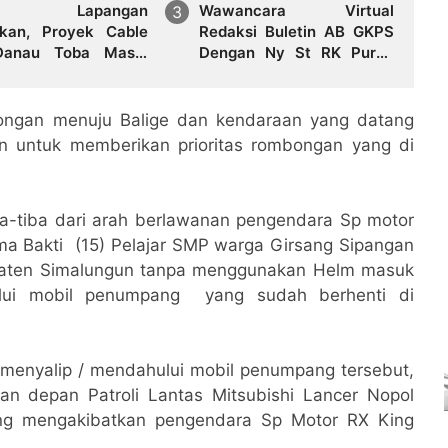
vei Lapangan
Wawancara Virtual
ukan, Proyek Cable
Redaksi Buletin AB GKPS
Danau Toba Masih
Dengan Ny St RK Purba
ndala Pembebasan
Pakpak Boru Sitepu (Op
 di Sebagian Lahan
Sem) "Bekerjalah Dengan
Tulus"
ongan menuju Balige dan kendaraan yang datang
an untuk memberikan prioritas rombongan yang di
a-tiba dari arah berlawanan pengendara Sp motor
ma Bakti (15) Pelajar SMP warga Girsang Sipangan
paten Simalungun tanpa menggunakan Helm masuk
ului mobil penumpang yang sudah berhenti di
menyalip / mendahului mobil penumpang tersebut,
n depan Patroli Lantas Mitsubishi Lancer Nopol
ang mengakibatkan pengendara Sp Motor RX King