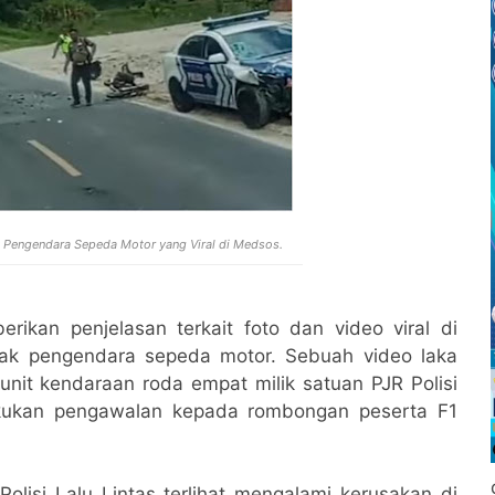
ak Pengendara Sepeda Motor yang Viral di Medsos.
ikan penjelasan terkait foto dan video viral di
brak pengendara sepeda motor. Sebuah video laka
nit kendaraan roda empat milik satuan PJR Polisi
akukan pengawalan kepada rombongan peserta F1
lisi Lalu Lintas terlihat mengalami kerusakan di