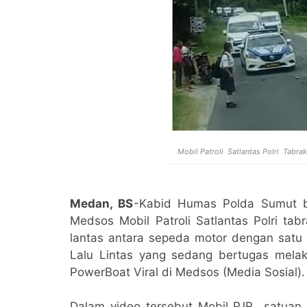
Mobil Patroli Satlantas Polri Tabr
Medan, BS
-Kabid Humas Polda Sumut ber
Medsos Mobil Patroli Satlantas Polri ta
lantas antara sepeda motor dengan satu u
Lalu Lintas yang sedang bertugas mel
PowerBoat Viral di Medsos (Media Sosial).
Dalam video tersebut Mobil PJR satuan Po