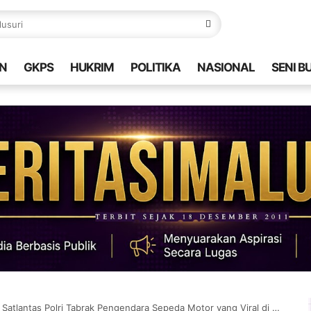
N
GKPS
HUKRIM
POLITIKA
NASIONAL
SENI B
 Satlantas Polri Tabrak Pengendara Sepeda Motor yang Viral di Medsos