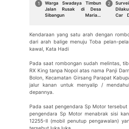
Warga Swadaya Timbun
Sur
Jalan Rusak di Desa
Dilak
Sibangun Mariah,
Car 
Harapkan Penanganan
Terke
Permanen dari Pemerintah
BPHTB
Kendaraan yang satu arah dengan romb
dari arah balige menuju Toba pelan-pel
kawal, Kata Hadi
Pada saat rombongan sudah melintas, tib
RX King tanpa Nopol atas nama Panji Dar
Bolon, Kecamatan Girsang Parapat Kabu
jalur kanan untuk menyalip / mendah
depannya.
Pada saat pengendara Sp Motor tersebut 
pengendara Sp Motor menabrak sisi kana
12255-II (mobil penutup pengawalan) y
tersebut luka luka