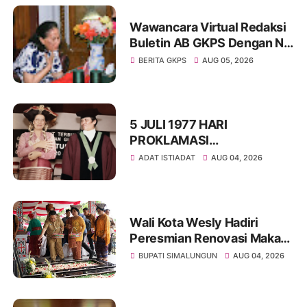
Wawancara Virtual Redaksi
Buletin AB GKPS Dengan Ny
St RK Purba Pakpak Boru
BERITA GKPS
AUG 05, 2026
Sitepu (Op Sem) "Bekerjalah
Dengan Tulus"
5 JULI 1977 HARI
PROKLAMASI
KEMERDEKAAN BAHASA
ADAT ISTIADAT
AUG 04, 2026
SIMALUNGUN SECARA
ILMIAH
Wali Kota Wesly Hadiri
Peresmian Renovasi Makam
dr. Djasamen Saragih, Ajak
BUPATI SIMALUNGUN
AUG 04, 2026
Masyarakat Lestarikan Nilai
Perjuangan Tokoh Bangsa