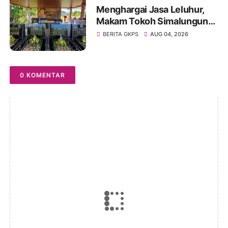
Menghargai Jasa Leluhur,
Makam Tokoh Simalungun
dr. Djasamen Saragih Resmi
BERITA GKPS
AUG 04, 2026
Dipugar di Pamatang Raya
0 KOMENTAR