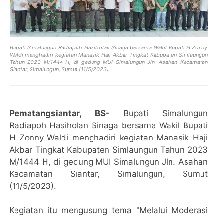
Bupati Simalungun Radiapoh Hasiholan Sinaga bersama Wakil Bupati H Zonny
Waldi menghadiri kegiatan Manasik Haji Akbar Tingkat Kabupaten Simlaungun
Tahun 2023 M/1444 H, di gedung MUI Simalungun Jln. Asahan Kecamatan
Siantar, Simalungun, Sumut (11/5/2023).
Pematangsiantar, BS-
Bupati Simalungun
Radiapoh Hasiholan Sinaga bersama Wakil Bupati
H Zonny Waldi menghadiri kegiatan Manasik Haji
Akbar Tingkat Kabupaten Simlaungun Tahun 2023
M/1444 H, di gedung MUI Simalungun Jln. Asahan
Kecamatan Siantar, Simalungun, Sumut
(11/5/2023).
Kegiatan itu mengusung tema "Melalui Moderasi