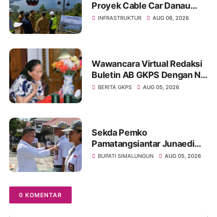
Proyek Cable Car Danau
Toba Masih Terkendala
INFRASTRUKTUR
AUG 06, 2026
Pembebasan BPHTB di
Sebagian Lahan
Wawancara Virtual Redaksi
Buletin AB GKPS Dengan Ny
St RK Purba Pakpak Boru
BERITA GKPS
AUG 05, 2026
Sitepu (Op Sem) "Bekerjalah
Dengan Tulus"
Sekda Pemko
Pamatangsiantar Junaedi
Pembina Upacara
BUPATI SIMALUNGUN
AUG 05, 2026
Pembukaan Pemusatan
Latihan Calon Paskibraka di
Desa Bahagia
0 KOMENTAR