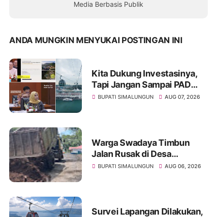
Media Berbasis Publik
ANDA MUNGKIN MENYUKAI POSTINGAN INI
Kita Dukung Investasinya,
Tapi Jangan Sampai PAD
Simalungun yang Jadi
BUPATI SIMALUNGUN
AUG 07, 2026
Korban
Warga Swadaya Timbun
Jalan Rusak di Desa
Sibangun Mariah, Harapkan
BUPATI SIMALUNGUN
AUG 06, 2026
Penanganan Permanen dari
Pemerintah
Survei Lapangan Dilakukan,