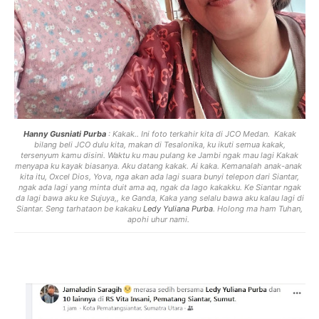
Hanny Gusniati Purba
:
Kakak.. Ini foto terkahir kita di JCO Medan. Kakak
bilang
beli JCO dulu kita, makan di Tesalonika, ku ikuti semua kakak,
tersenyum kamu disini. Waktu
ku mau pulang ke Jambi ngak mau lagi Kakak
menyapa ku kayak biasanya. Aku datang kakak.
Ai kaka. Kemanalah anak-anak
kita itu, Oxcel Dios, Yova, nga akan ada lagi suara bunyi telepon dari Siantar,
ngak ada lagi yang minta duit ama aq, ngak da lago kakakku. Ke Siantar ngak
da lagi bawa aku ke Sujuya,, ke Ganda, Kaka yang selalu bawa aku kalau lagi di
Siantar. Seng tarhataon be kakaku
Ledy Yuliana
Purba
.
Holong ma ham Tuhan,
apohi uhur nami.