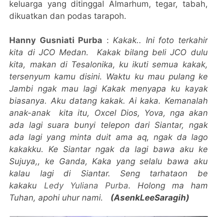
keluarga yang ditinggal Almarhum, tegar, tabah,
dikuatkan dan podas tarapoh.
Hanny Gusniati Purba
:
Kakak.. Ini foto terkahir
kita di JCO Medan. Kakak bilang
beli JCO dulu
kita, makan di Tesalonika, ku ikuti semua kakak,
tersenyum kamu disini. Waktu
ku mau pulang ke
Jambi ngak mau lagi Kakak menyapa ku kayak
biasanya. Aku datang kakak.
Ai kaka. Kemanalah
anak-anak kita itu, Oxcel Dios, Yova, nga akan
ada lagi suara bunyi telepon dari Siantar, ngak
ada lagi yang minta duit ama aq, ngak da lago
kakakku. Ke Siantar ngak da lagi bawa aku ke
Sujuya,, ke Ganda, Kaka yang selalu bawa aku
kalau lagi di Siantar. Seng tarhataon be
kakaku
Ledy Yuliana
Purba
.
Holong ma ham
Tuhan, apohi uhur nami.
(AsenkLeeSaragih)