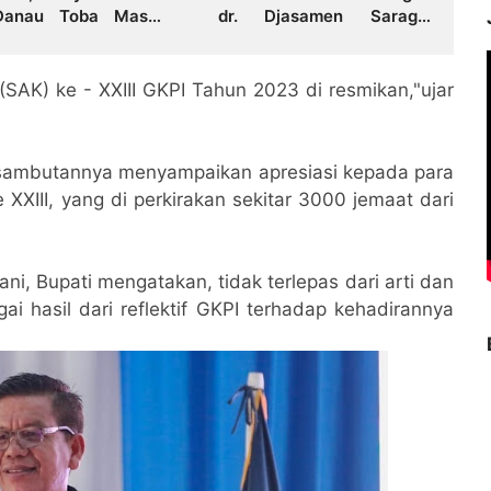
Danau Toba Masih
dr. Djasamen Saragih
ndala Pembebasan
Resmi Dipugar di
 di Sebagian Lahan
Pamatang Raya
AK) ke - XXIII GKPI Tahun 2023 di resmikan,"ujar
 sambutannya menyampaikan apresiasi kepada para
XXIII, yang di perkirakan sekitar 3000 jemaat dari
ni, Bupati mengatakan, tidak terlepas dari arti dan
i hasil dari reflektif GKPI terhadap kehadirannya