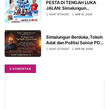
PESTA DI TENGAH LUKA
JALAN: Simalungun
Rayakan HUT ke-193,
ADAT ISTIADAT
APR 15, 2026
Infrastruktur Masih Jadi PR
Besar
Simalungun Berduka, Tokoh
Adat dan Politisi Senior PDIP
St Marsiaman Saragih
ADAT ISTIADAT
APR 06, 2026
Berpulang
0 KOMENTAR