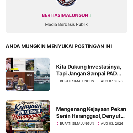
BERITASIMALUNGUN
Media Berbasis Publik
ANDA MUNGKIN MENYUKAI POSTINGAN INI
Kita Dukung Investasinya,
Tapi Jangan Sampai PAD
Simalungun yang Jadi
BUPATI SIMALUNGUN
AUG 07, 2026
Korban
Mengenang Kejayaan Pekan
Senin Haranggaol, Denyut
Ekonomi di Tepi Danau Toba
BUPATI SIMALUNGUN
AUG 03, 2026