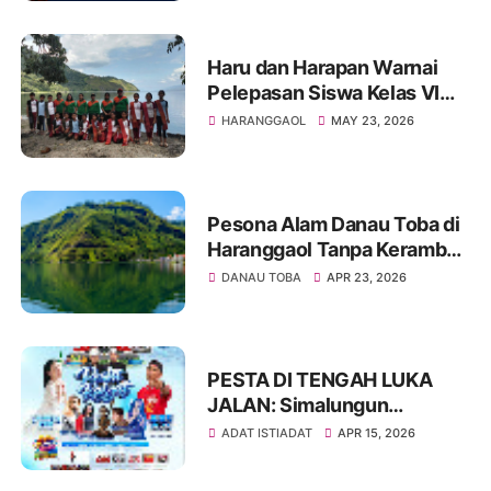
Haru dan Harapan Warnai
Pelepasan Siswa Kelas VI
SDN 096138 Purba Horison
HARANGGAOL
MAY 23, 2026
Tahun 2026
Pesona Alam Danau Toba di
Haranggaol Tanpa Keramba
Jaring Apung, Indah
DANAU TOBA
APR 23, 2026
Memesona
PESTA DI TENGAH LUKA
JALAN: Simalungun
Rayakan HUT ke-193,
ADAT ISTIADAT
APR 15, 2026
Infrastruktur Masih Jadi PR
Besar