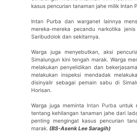
kasus pencurian tanaman jahe milik Intan 
Intan Purba dan warganet lainnya mensi
mereka-mereka pecandu narkotika jenis
Saribudolok dan sekitarnya.
Warga juga menyebutkan, aksi pencuri
Simalungun kini tengah marak. Warga men
melakukan penyelidikan dan bekerjasam
melakukan inspeksi mendadak melakuk
disinyalir sebagai pemain sabu di Sima
Horisan.
Warga juga meminta
Intan Purba
untuk m
tentang kehilangan tanaman jahe dari lada
penting mengingat kasus pencurian tana
marak.
(BS-Asenk Lee Saragih)