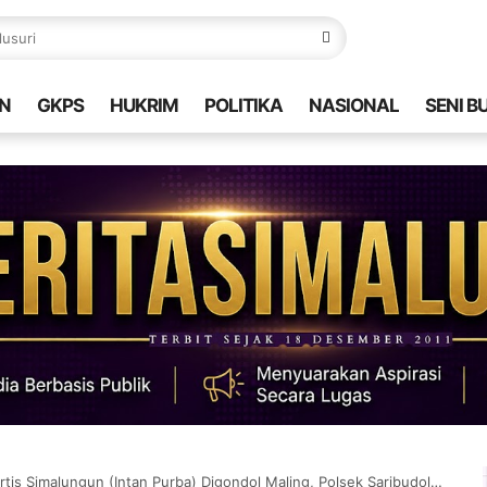
N
GKPS
HUKRIM
POLITIKA
NASIONAL
SENI B
imalungun (Intan Purba) Digondol Maling, Polsek Saribudolok Diminta Usut Tuntas