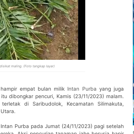
isikat maling. (Foto tangkap layar)
hampir empat bulan milik
Intan Purba
yang juga
itu dibongkar pencuri, Kamis (23/11/2023) malam.
terletak di Saribudolok, Kecamatan Silimakuta,
 Utara.
i Intan Purba pada Jumat (24/11/2023) pagi setelah
ereka. Aksi pencurian tanaman jahe berusia hapir