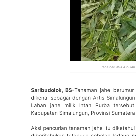
Jahe berumut 4 bulan d
Saribudolok, BS-
Tanaman jahe berumur 
dikenal sebagai dengan
Artis Simalungun
Lahan jahe milik Intan Purba tersebut 
Kabupaten Simalungun, Provinsi Sumatera
Aksi pencurian tanaman jahe itu diketahu
diberitahukan tetangga sebelah ladang m