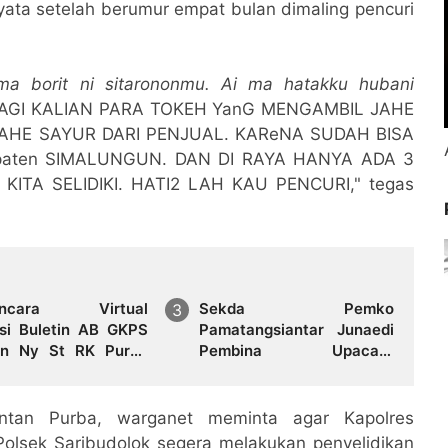
yata setelah berumur empat bulan dimaling pencuri
ma borit ni sitarononmu. Ai ma hatakku hubani
ni. BAGI KALIAN PARA TOKEH YanG MENGAMBIL JAHE
AHE SAYUR DARI PENJUAL. KAReNA SUDAH BISA
upaten SIMALUNGUN. DAN DI RAYA HANYA ADA 3
KITA SELIDIKI. HATI2 LAH KAU PENCURI," tegas
ncara Virtual
Sekda Pemko
si Buletin AB GKPS
Pamatangsiantar Junaedi
n Ny St RK Purba
Pembina Upacara
k Boru Sitepu (Op
Pembukaan Pemusatan
"Bekerjalah Dengan
Latihan Calon Paskibraka
di Desa Bahagia
ntan Purba, warganet meminta agar Kapolres
olsek Saribudolok segera melakukan penyelidikan