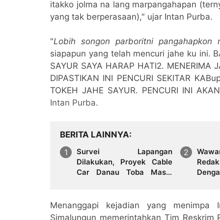
itakko jolma na lang marpangahapan (tern
yang tak berperasaan)," ujar Intan Purba.
"
Lobih songon parboritni pangahapkon 
siapapun yang telah mencuri jahe ku i
SAYUR SAYA HARAP HATI2. MENERIMA J
DIPASTIKAN INI PENCURI SEKITAR KAB
TOKEH JAHE SAYUR. PENCURI INI AKAN 
Intan Purba.
BERITA LAINNYA
Survei Lapangan
Wawa
Dilakukan, Proyek Cable
Redak
Car Danau Toba Masih
Denga
Terkendala Pembebasan
Pakpa
BPHTB di Sebagian Lahan
Sem) 
Tulus"
Menanggapi kejadian yang menimpa I
Simalungun memerintahkan Tim Reskrim P